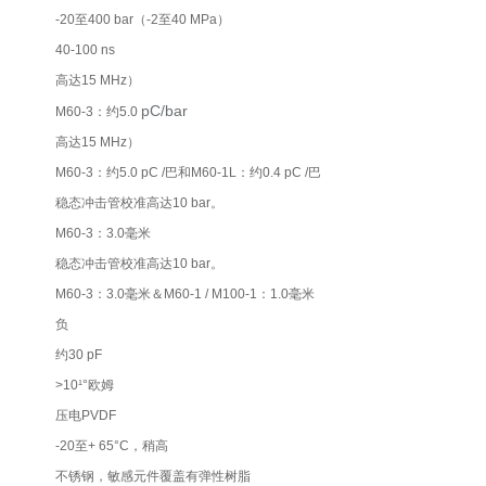
-20至400 bar（-2至40 MPa）
40-100 ns
高达15 MHz）
pC/bar
M60-3：约5.0
高达15 MHz）
M60-3：约5.0 pC /巴和M60-1L：约0.4 pC /巴
稳态冲击管校准高达10 bar。
M60-3：3.0毫米
稳态冲击管校准高达10 bar。
M60-3：3.0毫米＆M60-1 / M100-1：1.0毫米
负
约30 pF
>10¹°欧姆
压电PVDF
-20至+ 65°C，稍高
不锈钢，敏感元件覆盖有弹性树脂