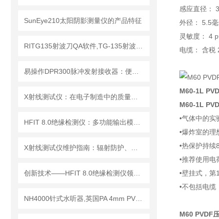
感应直径： 
SunEye210太阳阴影测量仪的产品特征
外径： 5.5
灵敏度： 4
p
RITG135射波刀QA软件,TG-135射波刀质控软件
电缆： 含税 
易操作DPR300脉冲发射接收器：便捷调试+长效运行兼顾实用性
M60-1L P
X射线测试仪：在电子制造中的质量检测与故障分析
M60-1L 
•气体中的实
HFIT 8.0绝缘检测仪：多功能输出模式，满足多样化测试需求
•爆炸室的理
•热保护持续80
X射线测试仪维护指南：辐射防护、探测器保养延长设备使用寿命
•推荐使用电荷
创新技术——HFIT 8.0绝缘检测仪领行业新标准
•壁挂式，第10
•不包括电缆，第
NH4000针式水听器,英国PA 4mm PVDF针式水听器
M60 PVD