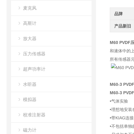
麦克风
品牌
高斯计
产品新旧
放大器
M60 PVD
和液体中的上
压力传感器
所有传感器
超声功率计
水听器
M60-3 PV
M60-3 P
模拟器
•气体实验
•理想地安装
校准注射器
•带KIAG连
•不包括单独的
磁力计