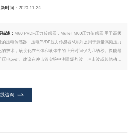
更新时间：
2020-11-24
要描述：
M60 PVDF压力传感器，Muller M60压力传感器 用于高频
量的压电传感器，压电PVDF压力传感器M系列是用于测量高频压力
化的技术，该变化在气体和液体中的上升时间仅为几纳秒。换能器
于压电pvdf。建议在冲击管实验中测量爆炸波，冲击波或其他动压
。压力计几乎没有振动。
有传感器元件均由用于热保护的弹性树脂保护。
在线咨询