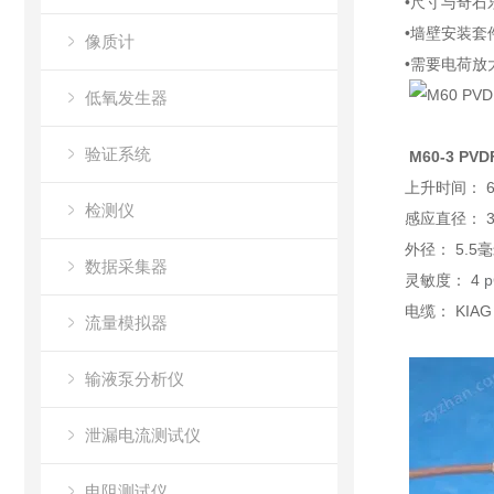
•尺寸与奇石乐
•墙壁安装套件
像质计
•需要电荷放大器
低氧发生器
验证系统
M60-3 P
上升时间： 
检测仪
感应直径： 
外径： 5.5
数据采集器
灵敏度： 4
p
电缆： KIAG 
流量模拟器
输液泵分析仪
泄漏电流测试仪
电阻测试仪