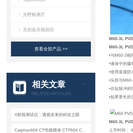
光野检测尺
无创血压模拟仪
M60-3L
PV
M60-3L P
查看全部产品 >>
•与M60-
•液体中的爆
•使用直接防
•头部与M60
相关文章
•在短脉冲的
RELATED ARTICLES
•如果更长的
X射线测试仪：透视未来的科技之眼
M60-3L 
Catphan604 CT性能模体,CTP604 CT质控模体
上升时间： 