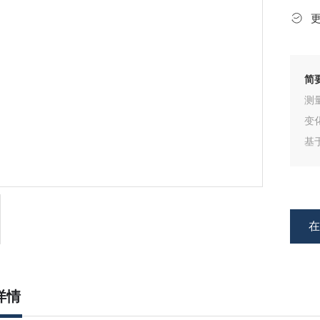
简
测
变
基
力
所
详情