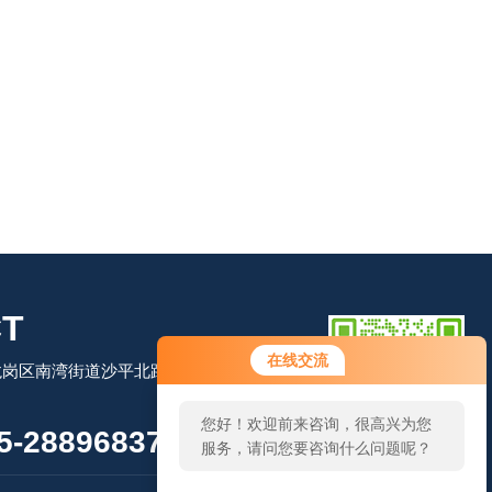
T
在线交流
岗区南湾街道沙平北路111号吉茂大厦
您好！欢迎前来咨询，很高兴为您
-28896837
服务，请问您要咨询什么问题呢？
扫码加微信