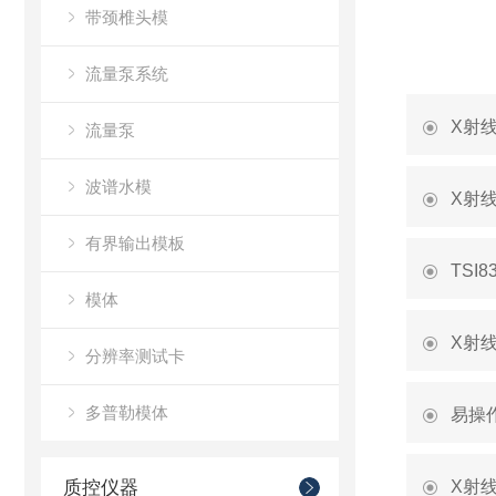
带颈椎头模
流量泵系统
X射
流量泵
波谱水模
X射
有界输出模板
TSI
模体
X射
分辨率测试卡
多普勒模体
易操
质控仪器
X射