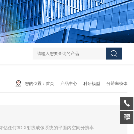
Pa
您的位置：
首页
-
产品中心
-
科研模型
-
分辨率模体
模体，用于评估任何3D X射线成像系统的平面内空间分辨率