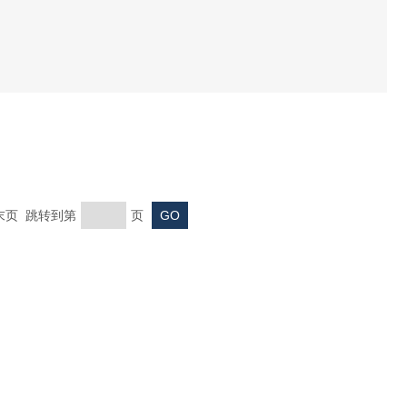
 末页 跳转到第
页