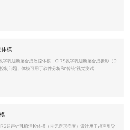
控体模
21数字乳腺断层合成质控体模，CIRS数字乳腺断层合成摄影（D
量控制问题。体模可用于软件分析和“传统”视觉测试
体模
，CIRS超声针乳腺活检体模（带无定形病变）设计用于超声引导