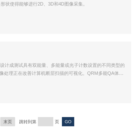
形状使得能够进行2D、3D和4D图像采集。
体模被设计成测试具有双能量、多能量或光子计数设置的不同类型的
和图像处理正在改善计算机断层扫描的可视化。QRM多能QA体模
技术。
末页
跳转到第
页