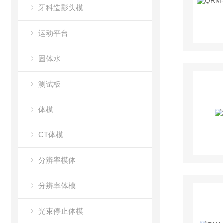
牙科造影头模
运动平台
固体水
测试板
体模
CT体模
分辨率模体
分辨率体模
光束停止体模