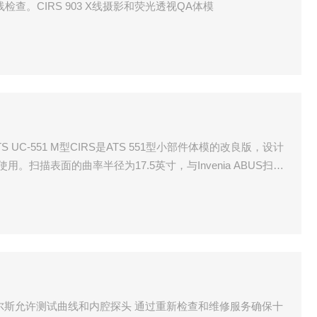
查。CIRS 903 X线摄影和荧光透视QA体模
ATS UC-551 M型CIRS是ATS 551型小部件体模的改良版，设计
合使用。扫描表面的曲率半径为17.5英寸，与Invenia ABUS扫描
尔斯允许测试曲线和内腔探头 通过重新检查和维修服务确保十