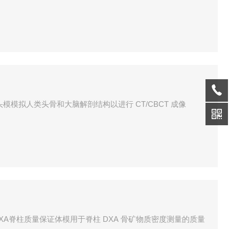
ial CT头模模拟人类头骨和大脑解剖结构以进行 CT/CBCT 成像
,QRM-DXA脊柱质量保证体模用于脊柱 DXA 骨矿物质密度测量的质量