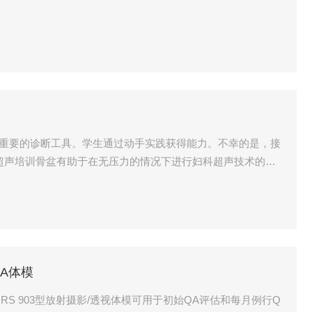
一种重要的诊断工具。学生通过动手实践获得能力。不幸的是，接
性超声培训骨盆有助于在无压力的情况下进行妇科超声技术的教
声血流体模
QA体模
RS 903型放射摄影/透视体模可用于初始QA评估和每月例行Q