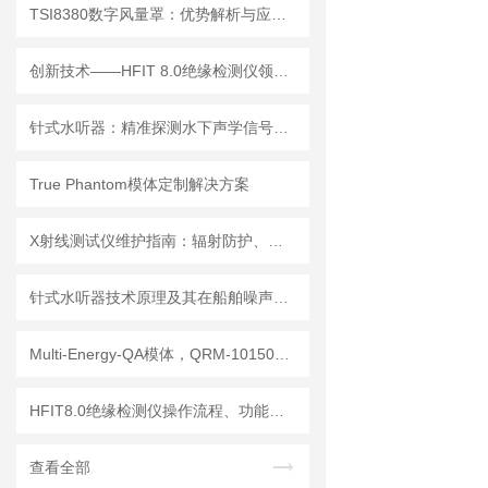
TSI8380数字风量罩：优势解析与应用场景
创新技术——HFIT 8.0绝缘检测仪领行业新标准
针式水听器：精准探测水下声学信号，助力海洋研究与水声工程
True Phantom模体定制解决方案
X射线测试仪维护指南：辐射防护、探测器保养延长设备使用寿命
针式水听器技术原理及其在船舶噪声控制与水下通信中的应用探索
Multi-Energy-QA模体，QRM-10150多能模体
HFIT8.0绝缘检测仪操作流程、功能键解读与测试指南
查看全部