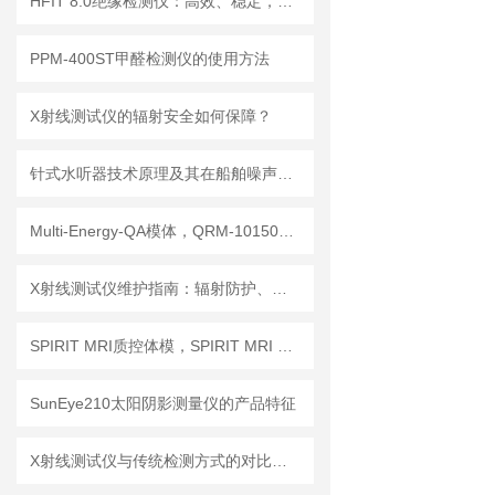
HFIT 8.0绝缘检测仪：高效、稳定，助力电气安全检测
PPM-400ST甲醛检测仪的使用方法
X射线测试仪的辐射安全如何保障？
针式水听器技术原理及其在船舶噪声控制与水下通信中的应用探索
Multi-Energy-QA模体，QRM-10150多能模体
X射线测试仪维护指南：辐射防护、探测器保养延长设备使用寿命
SPIRIT MRI质控体模，SPIRIT MRI QA模体，SPIRIT qMRI评估模体
SunEye210太阳阴影测量仪的产品特征
X射线测试仪与传统检测方式的对比分析