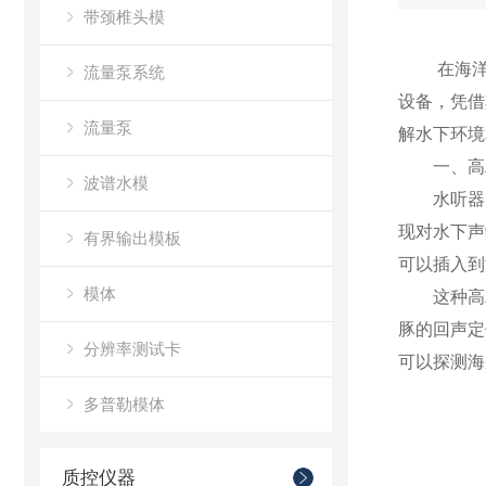
带颈椎头模
在海洋科
流量泵系统
设备，凭借
流量泵
解水下环境
一、高精
波谱水模
水听器的
现对水下声
有界输出模板
可以插入到
模体
这种高精
豚的回声定
分辨率测试卡
可以探测海
多普勒模体
质控仪器