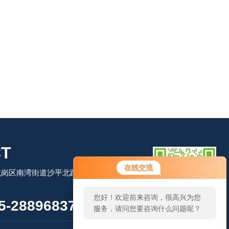
T
在线交流
岗区南湾街道沙平北路111号吉茂大厦
您好！欢迎前来咨询，很高兴为您
-28896837
服务，请问您要咨询什么问题呢？
扫码加微信