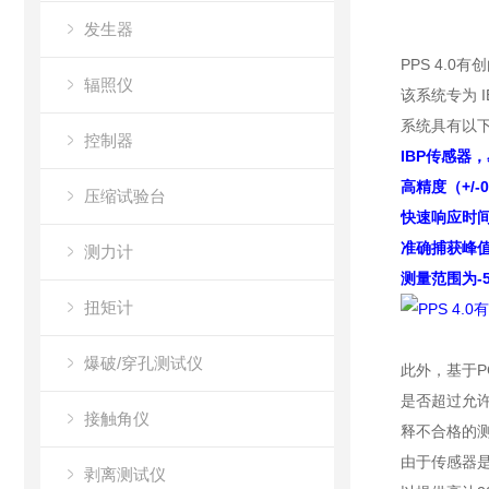
发生器
PPS 4.
辐照仪
该系统专为 
系统具有以
控制器
IBP传感器，
高精度（+/-0
压缩试验台
快速响应时间 
准确捕获峰
测力计
测量范围为-
扭矩计
爆破/穿孔测试仪
此外，基于P
是否超过允许
接触角仪
释不合格的
由于传感器是
剥离测试仪