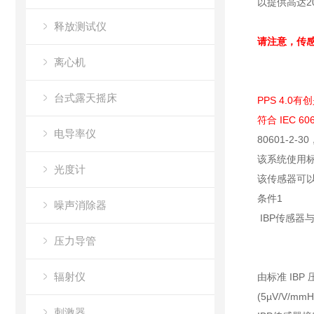
以提供高达2
释放测试仪
请注意，传感器
离心机
台式露天摇床
PPS 4.
符合 IEC 6
电导率仪
80601-
该系统使用标
光度计
该传感器可
条件1
噪声消除器
IBP传感器
压力导管
辐射仪
由标准 IB
(5µV/V
刺激器