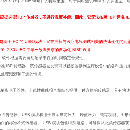
00kPa（约1300mmHg）的特殊范围。对于同时测试NIBP和的实
是外部 IBP 传感器，不进行温度补偿。因此，它无法按照 IBP 标准 IEC 6
0有创是基于 PC 的 USB 模块，旨在捕获与医疗电气测试相关的快速变
0601-2-30 / IEC 中单一故障要求的自动化 NIBP 设备
2-30，软件根据需要自动记录事件的时间确定合规性。
准 IBP 传感器，该传感器被发现可以轻松连接到医疗设备中的各种压力
以处理潮湿和干燥的情况。
与精密电子器件、非线性曲线拟合相结合提供一种方便的传感器，具有快速响
P 压力传感器、USB 模块和用于显示当前压力、峰值压力、调零功能、图形
/mmHg) 的标准桥式传感器。 USB 模块包含特殊电路，可确保从此类传