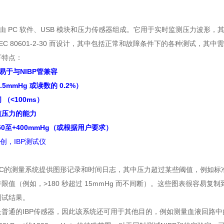
0有创由 PC 软件、USB 模块和压力传感器组成。它用于实时监测压力
IEC 80601-2-30 而设计，其中包括正常和故障条件下的各种测试
下特点：
易于与NIBP管兼容
.5mmHg 或读数的 0.2%）
（<100ms）
值压力的能力
50至+400mmHg（或根据用户要求）
C的测量系统提供图形记录和时间日志，其中压力超过某些阈值，例如标准中
限值（例如，>180 秒超过 15mmHg 而不间断）。这些图表很容易
测试结果。
普通的IBP传感器，因此该系统还可用于其他目的，例如测量血液回路中的压力