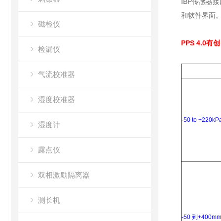
IBP传感器
和软件界面
磁检仪
PPS 4.0
检漏仪
气流校准器
湿度校准器
-50 to +220kP
湿度计
露点仪
双相激励隔离器
测长机
-50 到+400m