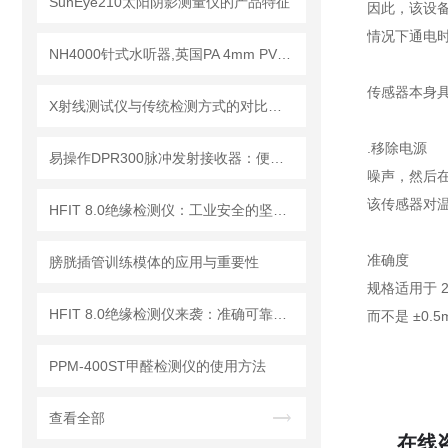
SunEye210太阳阴影测量仪的产品特征
因此，该设
情况下通电时的
NH4000针式水听器,英国PA 4mm PVDF针式水听器
传感器本身具
X射线测试仪与传统检测方式的对比分析
.移除电源
易操作DPR300脉冲发射接收器：便捷调试+长效运行兼顾实用性
噪声，然后在
该传感器对温度
HFIT 8.0绝缘检测仪：工业安全的坚实守护者
准确度
膀胱插管训练模体的应用与重要性
规格适用于 2
HFIT 8.0绝缘检测仪来袭：准确可靠，保障电气设备稳定运行！
而不是 ±0.
PPM-400ST甲醛检测仪的使用方法
查看全部
在线