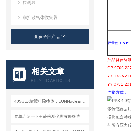
探测器
非扩散气体收集袋
查看全部产品 >>
双量程（-50~+
产品符合标
GB 9706
相关文章
YY 0783
RELATED ARTICLES
YY 0781-
连接方式：
405GSX故障排除模体，SUNNuclear 405GSX分辨率模体
该传感器是用于 
简单介绍一下甲醛检测仪具有哪些特点？
模块包含特
与所有压力