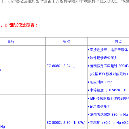
接口，可以轻松连接到医疗设备中的各种潮湿和干燥条件下压力系统。 传
。
有创，IBP测试仪选型表：
量程
标准
特点
• 直接连接至，适用于液体
• 软件记录峰值压力
IEC 60601-2-24（）
• 范围假定不应超过 200kP
a
（根据 ISO 标准对的限制
• 响应时间80ms
• 中等精度（±0.5kPa，±0
• IBP 传感器易于连接到
• 记录峰值压力
• 范围考虑限制 330mmHg
IEC 80601-2-30（NIBPs）
• 高精度（±0.5mmHg ±0
mHg