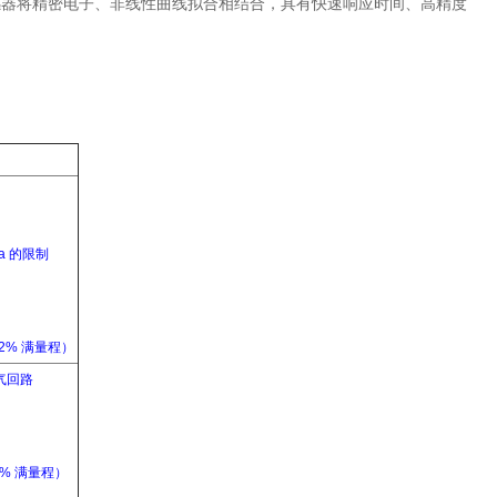
感器将精密电子、非线性曲线拟合相结合，具有快速响应时间、高精度
a 的限制
）
.2% 满量程）
空气回路
.2% 满量程）