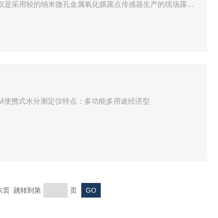
式水分测定仪是采用较的纳米微孔金属氧化膜露点传感器生产的现场露点
露点温度范围内快速准确地测量气体的水分含量
etrixPPM便携式水分测定仪特点：多功能多用途经济型
 末页 跳转到第
页