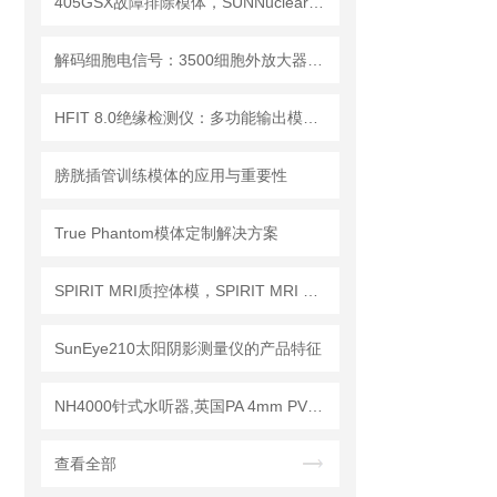
405GSX故障排除模体，SUNNuclear 405GSX分辨率模体
解码细胞电信号：3500细胞外放大器的多场景应用解析
HFIT 8.0绝缘检测仪：多功能输出模式，满足多样化测试需求
膀胱插管训练模体的应用与重要性
True Phantom模体定制解决方案
SPIRIT MRI质控体模，SPIRIT MRI QA模体，SPIRIT qMRI评估模体
SunEye210太阳阴影测量仪的产品特征
NH4000针式水听器,英国PA 4mm PVDF针式水听器
查看全部