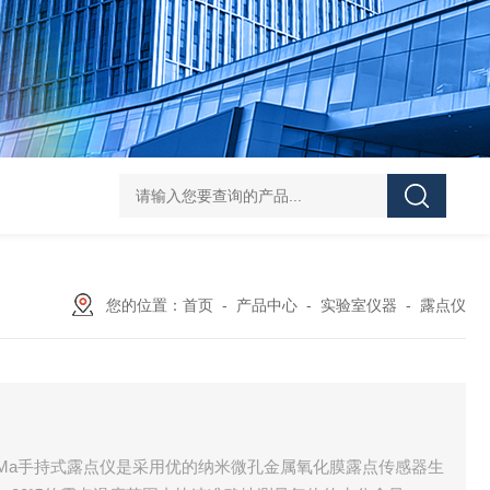
Pa
您的位置：
首页
-
产品中心
-
实验室仪器
-
露点仪
etrix PPMa手持式露点仪是采用优的纳米微孔金属氧化膜露点传感器生