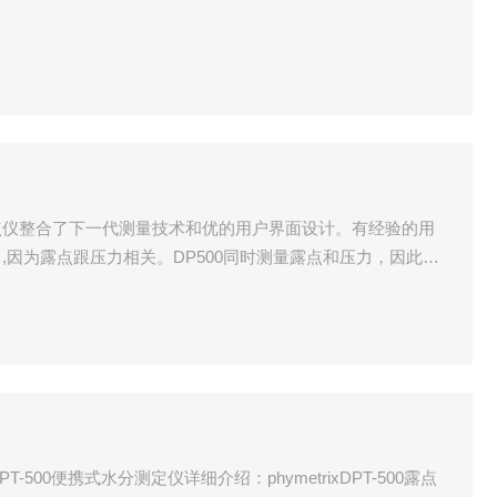
持露点仪整合了下一代测量技术和优的用户界面设计。有经验的用
,因为露点跟压力相关。DP500同时测量露点和压力，因此用
避免了人为失误。
trixDPT-500便携式水分测定仪详细介绍：phymetrixDPT-500露点