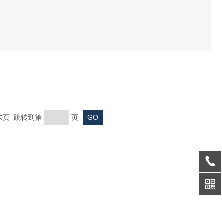
 末页 跳转到第
页