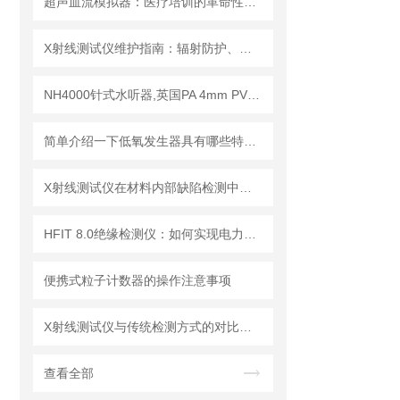
超声血流模拟器：医疗培训的革命性工具
X射线测试仪维护指南：辐射防护、探测器保养延长设备使用寿命
NH4000针式水听器,英国PA 4mm PVDF针式水听器
简单介绍一下低氧发生器具有哪些特点？
X射线测试仪在材料内部缺陷检测中的深度应用
HFIT 8.0绝缘检测仪：如何实现电力设备绝缘状态的高效监测
便携式粒子计数器的操作注意事项
X射线测试仪与传统检测方式的对比分析
查看全部