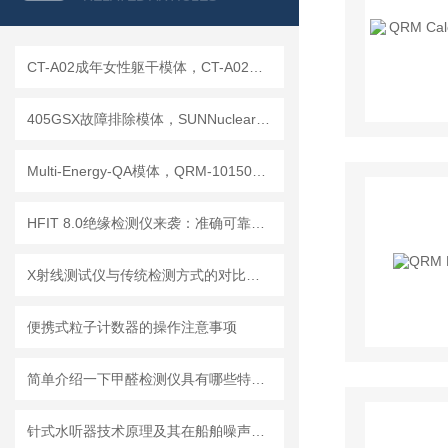
CT-A02成年女性躯干模体，CT-A02女性躯干模体
405GSX故障排除模体，SUNNuclear 405GSX分辨率模体
Multi-Energy-QA模体，QRM-10150多能模体
HFIT 8.0绝缘检测仪来袭：准确可靠，保障电气设备稳定运行！
X射线测试仪与传统检测方式的对比分析
便携式粒子计数器的操作注意事项
简单介绍一下甲醛检测仪具有哪些特点？
针式水听器技术原理及其在船舶噪声控制与水下通信中的应用探索