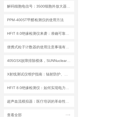
解码细胞电信号：3500细胞外放大器的多场景应用解析
PPM-400ST甲醛检测仪的使用方法
HFIT 8.0绝缘检测仪来袭：准确可靠，保障电气设备稳定运行！
便携式粒子计数器的使用注意事项有哪些？
405GSX故障排除模体，SUNNuclear 405GSX分辨率模体
X射线测试仪维护指南：辐射防护、探测器保养延长设备使用寿命
HFIT 8.0绝缘检测仪：如何实现电力设备绝缘状态的高效监测
超声血流模拟器：医疗培训的革命性工具
查看全部