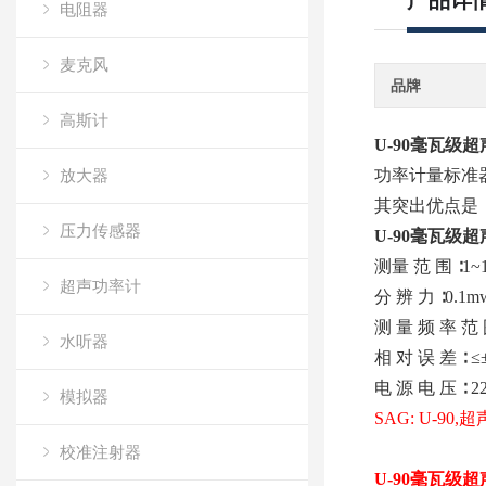
产品详
电阻器
麦克风
品牌
高斯计
U-90毫瓦级
放大器
功率计量标准
其突出优点是，
压力传感器
U-90毫瓦级
测量 范 围 ∶1~
超声功率计
分 辨 力 ∶0.1m
测 量 频 率 范 围
水听器
相 对 误 差 ∶ ≤
电 源 电 压 ∶ 22
模拟器
SAG: U-9
校准注射器
U-90毫瓦级