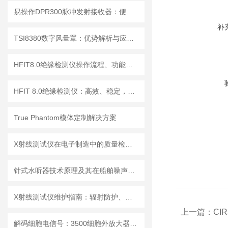
易操作DPR300脉冲发射接收器：便捷调试+长效运行兼顾实用性
补
TSI8380数字风量罩：优势解析与应用场景
HFIT8.0绝缘检测仪操作流程、功能键解读与测试指南
HFIT 8.0绝缘检测仪：高效、稳定，助力电气安全检测
True Phantom模体定制解决方案
X射线测试仪在电子制造中的质量检测应用
针式水听器技术原理及其在船舶噪声控制与水下通信中的应用探索
X射线测试仪维护指南：辐射防护、探测器保养延长设备使用寿命
上一篇：
CI
解码细胞电信号：3500细胞外放大器的多场景应用解析