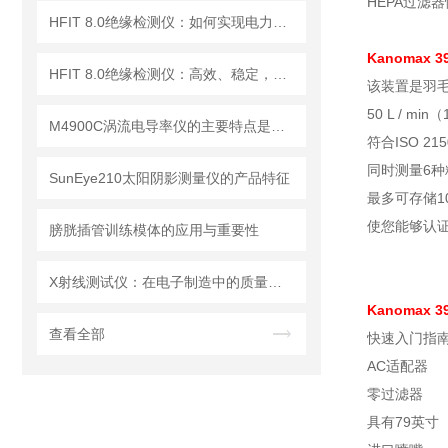
HEPA过滤
HFIT 8.0绝缘检测仪：如何实现电力设备绝缘状态的高效监测
Kanomax
HFIT 8.0绝缘检测仪：高效、稳定，助力电气安全检测
该装置是羽
50 L / min
M4900C涡流电导率仪的主要特点是什么？
符合ISO 2150
同时测量6种
SunEye210太阳阴影测量仪的产品特征
最多可存储10
使您能够认证
膀胱插管训练模体的应用与重要性
X射线测试仪：在电子制造中的质量检测与故障分析
Kanomax
查看全部
快速入门指
AC适配器
零过滤器
具有79英寸