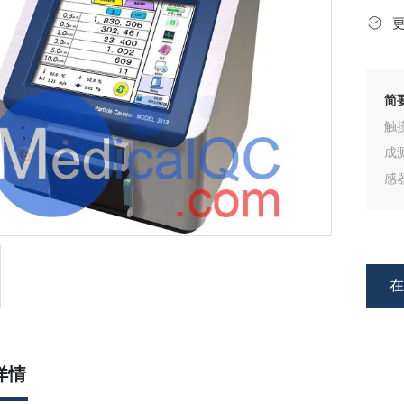
简
触
成
感
工
详情