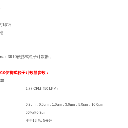
件
打印纸
池
 3910便携式粒子计数器参数：
数器
1.77 CFM（50 LPM）
0.3μm，0.5μm，1.0μm，3.0μm，5.0μm，10.0μm
50％@0.3μm
少于1计数/ 5分钟