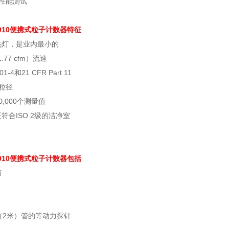
器性能测试
 3910便携式粒子计数器特征
毛灯，是业内最小的
（1.77 cfm）流速
1-4和21 CFR Part 11
粒径
,000个测量值
符合ISO 2级的洁净室
 3910便携式粒子计数器包括
南
（2米）管的等动力探针