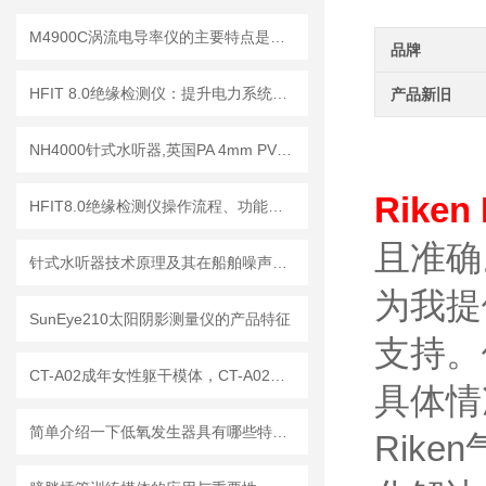
M4900C涡流电导率仪的主要特点是什么？
品牌
HFIT 8.0绝缘检测仪：提升电力系统安全性的关键技术
产品新旧
NH4000针式水听器,英国PA 4mm PVDF针式水听器
Rike
HFIT8.0绝缘检测仪操作流程、功能键解读与测试指南
且准确
针式水听器技术原理及其在船舶噪声控制与水下通信中的应用探索
为我提
SunEye210太阳阴影测量仪的产品特征
支持。
CT-A02成年女性躯干模体，CT-A02女性躯干模体
具体情
简单介绍一下低氧发生器具有哪些特点？
Rik