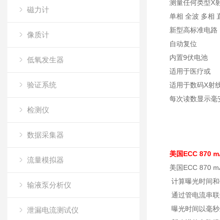
测量任何类型X
磁力计
单相 全波 多相 
新型高标准电路
像质计
自动复位
内置9伏电池
低氧发生器
适用于医疗或
验证系统
适用于数码X射
每次读数显示毫安
检测仪
数据采集器
美国ECC 870 
流量模拟器
美国ECC 87
计算曝光时间和
输液泵分析仪
通过管电流串联
曝光时间以毫秒
泄漏电流测试仪