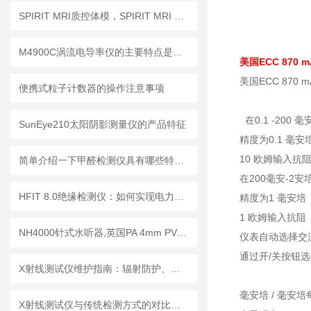
SPIRIT MRI质控体模，SPIRIT MRI QA模体，SPIRIT qMRI评估模体
M4900C涡流电导率仪的主要特点是什么？
美国ECC 870 
美国ECC 870
便携式粒子计数器的操作注意事项
在0.1 -200 
SunEye210太阳阴影测量仪的产品特征
精度为0.1 毫安
10 欧姆输入抗
简单介绍一下甲醛检测仪具有哪些特点？
在200毫安-2安
HFIT 8.0绝缘检测仪：如何实现电力设备绝缘状态的高效监测
精度为1 毫安培
1 欧姆输入抗阻
NH4000针式水听器,英国PA 4mm PVDF针式水听器
仪表自动选择交
通过开/关按钮
X射线测试仪维护指南：辐射防护、探测器保养延长设备使用寿命
毫安培 / 毫安培
X射线测试仪与传统检测方式的对比分析