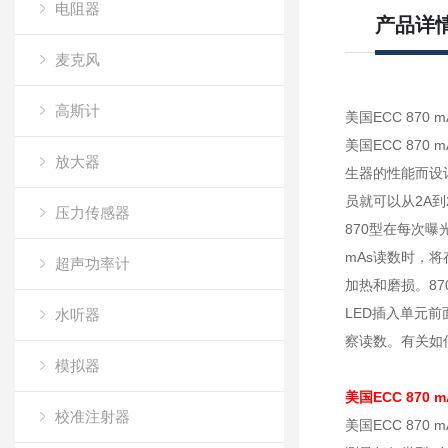
电阻器
产品详
麦克风
高斯计
美国ECC 870
美国ECC 870
放大器
生器的性能而设
员就可以从2A到
压力传感器
870型在每次
mAs读数时，
超声功率计
加热和磨损。87
LED插入单元
水听器
察读数。有关如
模拟器
美国ECC 870 
校准注射器
美国ECC 870