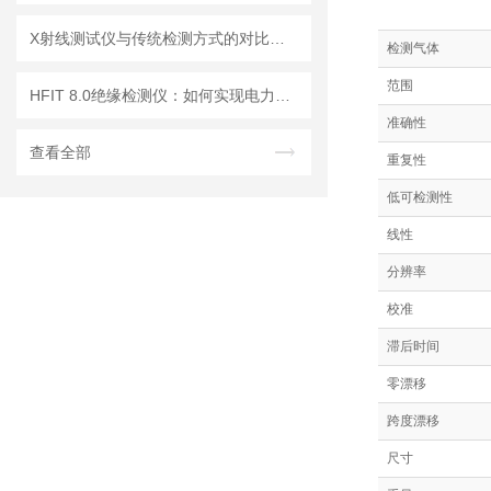
X射线测试仪与传统检测方式的对比分析
检测气体
范围
HFIT 8.0绝缘检测仪：如何实现电力设备绝缘状态的高效监测
准确性
查看全部
重复性
低可检测性
线性
分辨率
校准
滞后时间
零漂移
跨度漂移
尺寸