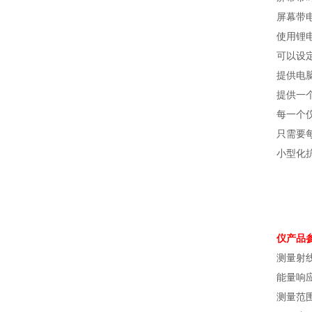
屏幕带
使用锂
可以设
提供电
提供一
每一个
只需要
小型化
仪产品
测量射线
能量响应：
测量范围 0