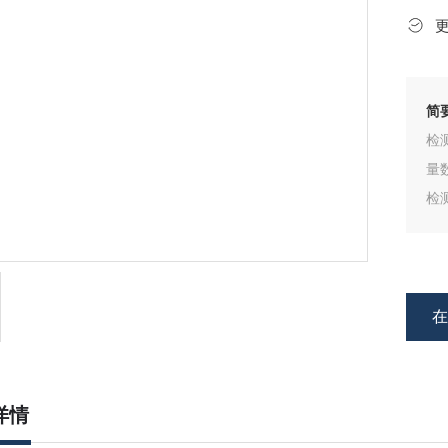
简
检
量
检
详情