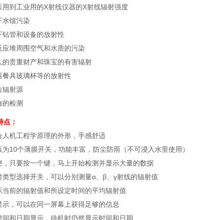
医用到工业用的X射线仪器的X射线辐射强度
下水镭污染
下钻管和设备的放射性
反应堆周围空气和水质的污染
人的贵重财产和珠宝的有害辐射
器餐具玻璃杯等的放射性
位辐射源
饰的检测
特点：
合人机工程学原理的外形，手感舒适
板为10个薄膜开关，功能丰富，防尘防雨（不可浸入水里使用）
便，只要按一个键，马上开始检测并显示大量的数据
射类型选择开关，可以分别测量α、β、γ射线的辐射值
示当前的辐射值和所设定时间的平均辐射值
显示，可以在同一屏幕上获得足够的信息
时间和日期显示，待机时仍然显示时间和日期