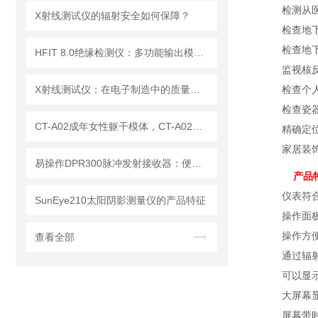
检测从
X射线测试仪的辐射安全如何保障？
检查地
检查地
HFIT 8.0绝缘检测仪：多功能输出模式，满足多样化测试需求
监视核
X射线测试仪：在电子制造中的质量检测与故障分析
检查个
检查瓷
CT-A02成年女性躯干模体，CT-A02女性躯干模体
精确定
家居装
易操作DPR300脉冲发射接收器：便捷调试+长效运行兼顾实用性
产品
仪表符
SunEye210太阳阴影测量仪的产品特征
操作面
操作方
查看全部
通过辐
可以显
大屏幕
屏幕带