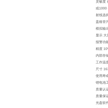
灵敏度 
或1000 
射线选择
盖格管尺
模拟输出
显示 
报警功
精度 1
内部存储
工作温度 
尺寸 16
使用寿命
锂电池工
质量认证 E
质量保
光盘软件