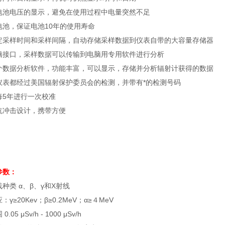
电池电压的显示，避免在使用过程中电量突然不足
电池，保证电池10年的使用寿命
定采样时间和采样间隔，自动存储采样数据到仪表自带的大容量存储器
脑接口，采样数据可以传输到电脑用专用软件进行分析
个数据分析软件，功能丰富，可以显示，存储并分析辐射计获得的数据
仪表都经过美国辐射保护委员会的检测，并带有*的检测号码
每5年进行一次校准
抗冲击设计，携带方便
参数：
种类 α、β、γ和Χ射线
γ≥20Kev；β≥0.2MeV；α≥４MeV
.05 μSv/h - 1000 μSv/h