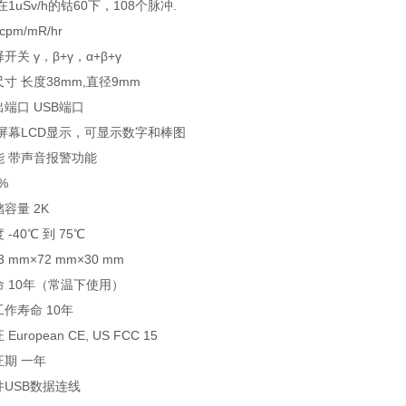
在1uSv/h的钴60下，108个脉冲.
cpm/mR/hr
开关 γ，β+γ，α+β+γ
寸 长度38mm,直径9mm
端口 USB端口
大屏幕LCD显示，可显示数字和棒图
能 带声音报警功能
0%
容量 2K
-40℃ 到 75℃
3 mm×72 mm×30 mm
 10年（常温下使用）
作寿命 10年
uropean CE, US FCC 15
证期 一年
USB数据连线