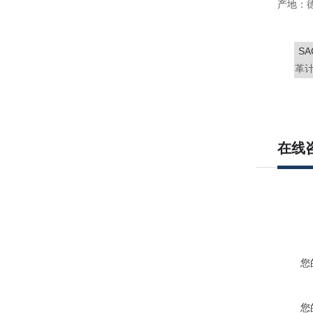
产地：德国
SA
革
在线
您
您