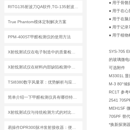
● 用于骨
RITG135射波刀QA软件,TG-135射波刀质控软件
● 用于在
● 用于在
True Phantom模体定制解决方案
● 用于记
● 用于植
PPM-400ST甲醛检测仪的使用方法
SYS-705
X射线测试仪在电子制造中的质量检测应用
的玻璃微电
X射线测试仪在材料内部缺陷检测中的深度应用
可选附件
M3301L
TSI8380数字风量罩：优势解析与应用场景
M-3 80°
RC1T 参考电
简单介绍一下甲醛检测仪具有哪些特点？
2541 7
MEH1SF
X射线测试仪与传统检测方式的对比分析
705PF 替
*换新探测
易操作DPR300脉冲发射接收器：便捷调试+长效运行兼顾实用性