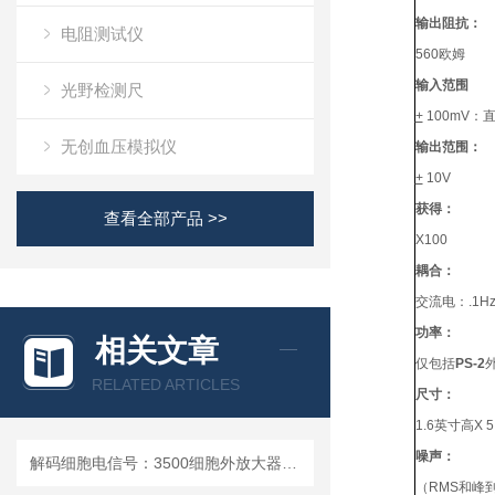
输出阻抗：
电阻测试仪
560欧姆
输入范围
光野检测尺
+
100mV：
无创血压模拟仪
输出范围：
+
10V
获得：
查看全部产品 >>
X100
耦合：
交流电：.1H
功率：
相关文章
仅包括
PS-2
外
RELATED ARTICLES
尺寸：
1.6英寸高X 
噪声：
解码细胞电信号：3500细胞外放大器的多场景应用解析
（RMS和峰