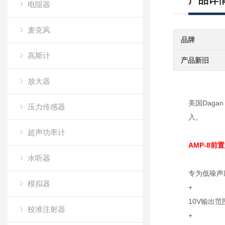
产品详
电阻器
麦克风
品牌
高斯计
产品新旧
放大器
美国Dag
压力传感器
入。
超声功率计
AMP-8前
水听器
专为低噪声
模拟器
+
10V输出范
校准注射器
+