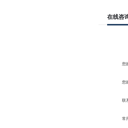
在线咨
您
您
联
常