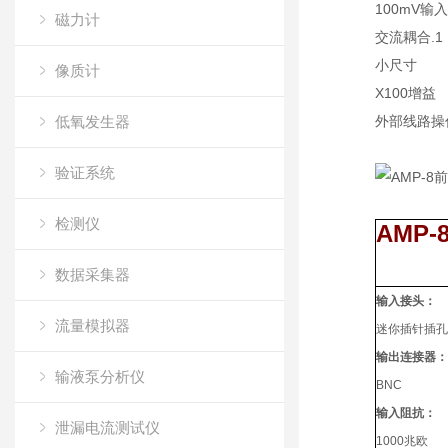
100mV输入
磁力计
交流耦合.1 
小尺寸
像质计
X100增益
低氧发生器
外部线路操
验证系统
检测仪
AMP
数据采集器
输入接头：
流量模拟器
迷你插针插孔
输出连接器：
输液泵分析仪
BNC
输入阻抗：
泄漏电流测试仪
1000兆欧