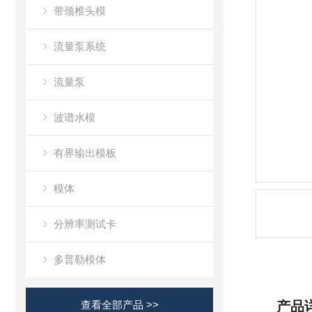
带颈椎头模
流量泵系统
流量泵
波谱水模
有界输出模板
模体
分辨率测试卡
多普勒模体
查看全部产品 >>
产品