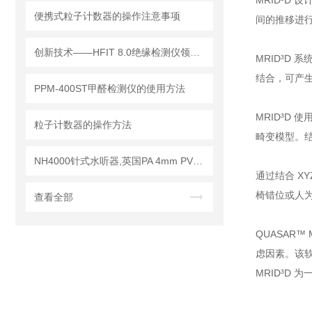
MRID³D
便携式粒子计数器的操作注意事项
间的推移进
创新技术——HFIT 8.0绝缘检测仪领行业新标准
MRID³D
结合，可产
PPM-400ST甲醛检测仪的使用方法
MRID³D
粒子计数器的操作方法
畸变模型。结
NH4000针式水听器,英国PA 4mm PVDF针式水听器
通过结合 XY
椅错位或人
查看全部
QUASAR
虑因素。该软
MRID³D