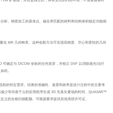
高 T1W 矿物油，并且是独立的，具有受控的内部环境，不需要随着时
变形分析。精密加工的基准点、磁化率匹配的材料和结构体积稳定功能相
法来量化 MR 几何畸变。这种创新方法可实现高精度、空心和更轻的几何
 可确定与 DICOM 坐标的任何差异，并校正 DVF 以消除激光/治疗
是如此。
床工作流程的特定需求。结果的准确性、速度和效率是设计过程中的主要考
等待基于云的应用程序生成 3D 失真矢量场的时间。QUASAR™
耗尽定义的合格扫描配额。可根据要求提供其他系统许可证。