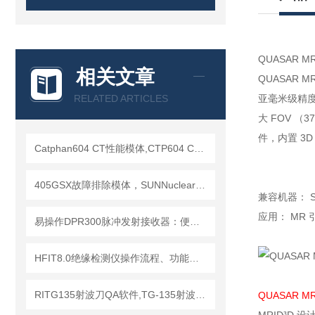
QUASAR 
相关文章
QUASAR
RELATED ARTICLES
亚毫米级精度
大 FOV （
件，内置 3
Catphan604 CT性能模体,CTP604 CT质控模体
405GSX故障排除模体，SUNNuclear 405GSX分辨率模体
兼容机器： SR
应用： MR
易操作DPR300脉冲发射接收器：便捷调试+长效运行兼顾实用性
HFIT8.0绝缘检测仪操作流程、功能键解读与测试指南
RITG135射波刀QA软件,TG-135射波刀质控软件
QUASAR 