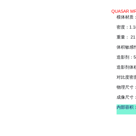
QUASAR 
模体材质
密度：1.18
重量： 21 
体积敏感性：χ
造影剂：5
造影剂体积敏感
对比度密度：0
物理尺寸：直
成像尺寸：直
内部容积：空