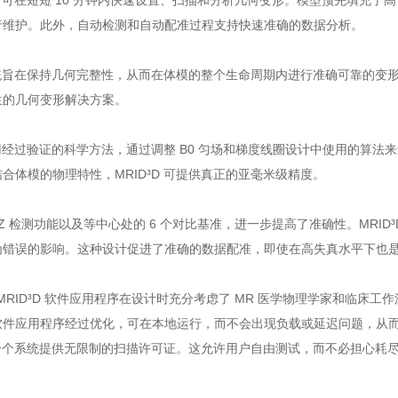
 设计可在短短 10 分钟内快速设置、扫描和分析几何变形。模型预先填充了
行维护。此外，自动检测和自动配准过程支持快速准确的数据分析。
 系统旨在保持几何完整性，从而在体模的整个生命周期内进行准确可靠的
生的几何变形解决方案。
 使用经过验证的科学方法，通过调整 B0 匀场和梯度线圈设计中使用的算
合体模的物理特性，MRID³D 可提供真正的亚毫米级精度。
Z 检测功能以及等中心处的 6 个对比基准，进一步提高了准确性。MRID³D
为错误的影响。这种设计促进了准确的数据配准，即使在高失真水平下也
™ MRID³D 软件应用程序在设计时充分考虑了 MR 医学物理学家和临
件应用程序经过优化，可在本地运行，而不会出现负载或延迟问题，从而减少
 为一个系统提供无限制的扫描许可证。这允许用户自由测试，而不必担心