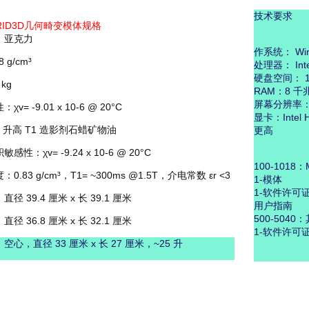
技术要求
MRID3D几何畸变模体规格
：亚克力
作系统： Win
 g/cm³
处理器： Intel 
硬盘空间： 1
kg
RAM：8 千
屏幕分辨率：19
v= -9.01 x 10-6 @ 20°C
显卡：Intel H
 升高 T1 造影剂石蜡矿物油
更高
性：χv= -9.24 x 10-6 @ 20°C
100-101
.83 g/cm³，T1= ~300ms @1.5T，介电常数 εr <3
1-模体
1-软件许可
径 39.4 厘米 x 长 39.1 厘米
用户指南
500-504
径 36.8 厘米 x 长 32.1 厘米
1-软件许可
心，直径 33 厘米 x 长 27 厘米，~25 升