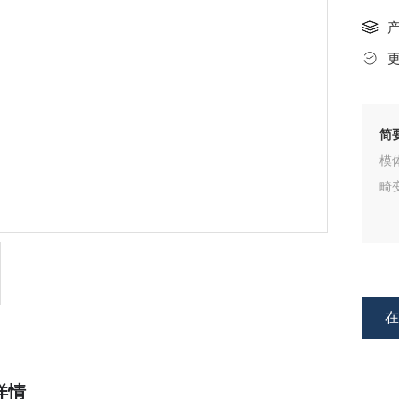
简
模
畸
详情