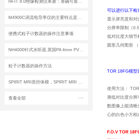
HFIT 8.0绝缘检测仪来袭：准确可靠，保障电气设备稳定运行！
可以进行以下检
M4900C涡流电导率仪的主要特点是什么？
显示屏亮度和对
分辨率限制（0.5 
便携式粒子计数器的操作注意事项
低对比度大细节检
圆形几何图形 
NH4000针式水听器,英国PA 4mm PVDF针式水听器
粒子计数器的操作方法
TOR 18FG模型
SPIRIT MRI质控体模，SPIRIT MRI QA模体，SPIRIT qMRI评估模体
使用方法： TO
测低对比度分辨率
查看全部
数图像上能清晰分
心的白色小方框内
F.O.V TOR 18