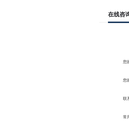
在线咨
您
您
联
常