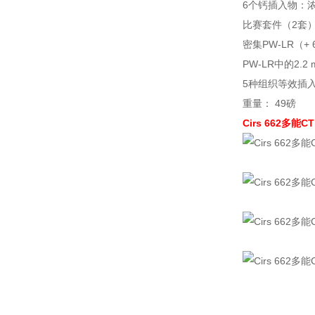
6个钙插入物：浓度为
比赛套件（2套
密集PW-LR（+
PW-LR中的2.2 m
5种组织等效插
重量： 49磅
Cirs 662多