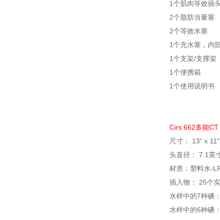
1个肌肉等效插
2个脂肪当量塞
2个等效水塞
1个充水塞，内
1个支架/支撑架
1个便携箱
1个使用说明书
Cirs 662多能
尺寸： 13“ x 11"
头直径： 7.1英
材质：塑料水-L
插入物： 25
水样中的7种碘： 0.
水样中的6种碘： 0.