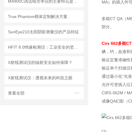
M4900C涡流电导率仪的主要特点是什么？
MA）的插入件可
True Phantom模体定制解决方案
多能CT QA（
部分。
SunEye210太阳阴影测量仪的产品特征
Cirs 662多能C
HFIT 8.0绝缘检测仪：工业安全的坚实守护者
碘，钙，血液和
验证定量准确性
X射线测试仪的辐射安全如何保障？
验证单个扫描仪
通过最小化“光
X射线测试仪：透视未来的科技之眼
允许可变插入位
CIRS 062M
查看全部
成像QA幻影（CI