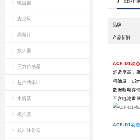
产品详
电阻器
麦克风
品牌
高斯计
产品新旧
放大器
ACF-D1动
压力传感器
舒适度高，
精确度：±2m
超声功率计
数据断电存
水听器
不含电池重量
模拟器
ACF-D1动
校准注射器