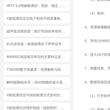
HFIT 8.0绝缘检测仪：高效、稳定，助力电气安全检测
（4）保存。
X射线测试仪在电子制造中的质量检测应用
4、受测者佩戴
超声血流模拟器：医疗培训的革命性工具
5、等待1分钟
针式水听器：精准探测水下声学信号，助力海洋研究与水声工程
6、进入24小时
M4900C涡流电导率仪的主要特点是什么？
7、测量结束，
TSI8380数字风量罩：优势解析与应用场景
8、数据回放及
解码细胞电信号：3500细胞外放大器的多场景应用解析
X射线测试仪与传统检测方式的对比分析
（1）打开软
X射线测试仪维护指南：辐射防护、探测器保养延长设备使用寿命
（2）回放：可