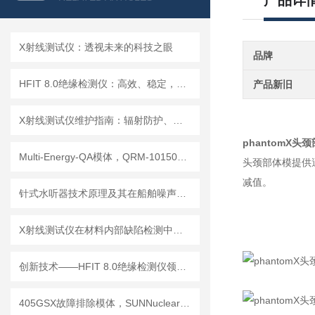
产品详
X射线测试仪：透视未来的科技之眼
品牌
HFIT 8.0绝缘检测仪：高效、稳定，助力电气安全检测
产品新旧
X射线测试仪维护指南：辐射防护、探测器保养延长设备使用寿命
phantomX头
Multi-Energy-QA模体，QRM-10150多能模体
头颈部体模提供
减值。
针式水听器技术原理及其在船舶噪声控制与水下通信中的应用探索
X射线测试仪在材料内部缺陷检测中的深度应用
创新技术——HFIT 8.0绝缘检测仪领行业新标准
405GSX故障排除模体，SUNNuclear 405GSX分辨率模体