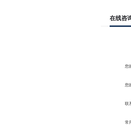
在线咨
您
您
联
常