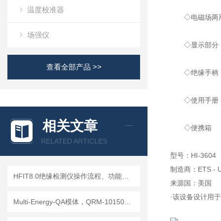
温度校准器
◇电磁场两用
场强仪
◇显示部分
查看全部产品 >>
◇绝缘手柄
◇使用手册
相关文章
◇便携箱
RELATED ARTICLES
型号：HI-3604
制造商：ETS - 
HFIT8.0绝缘检测仪操作流程、功能键解读与测试指南
来源国：美国
·该设备设计用于
Multi-Energy-QA模体，QRM-10150多能模体