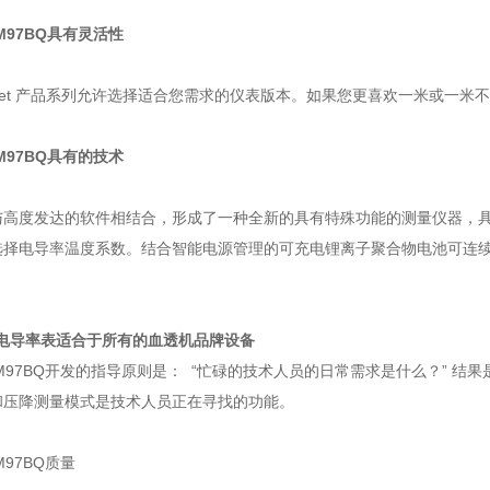
DM97BQ具有灵活性
ocket 产品系列允许选择适合您需求的仪表版本。如果您更喜欢一米或一米
DM97BQ具有的技术
与高度发达的软件相结合，形成了一种全新的具有特殊功能的测量仪器，
选择电导率温度系数。结合智能电源管理的可充电锂离子聚合物电池可连续
列电导率表适合于所有的血透机品牌设备
HDM97BQ开发的指导原则是： “忙碌的技术人员的日常需求是什么？” 
和压降测量模式是技术人员正在寻找的功能。
M97BQ质量