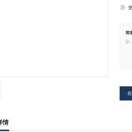
简
Q
详情