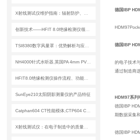
德国IBP H
X射线测试仪维护指南：辐射防护、探测器保养延长设备使用寿命
HDM97P
创新技术——HFIT 8.0绝缘检测仪领行业新标准
德国IBP H
TSI8380数字风量罩：优势解析与应用场景
NH4000针式水听器,英国PA 4mm PVDF针式水听器
的电子技术
通过制造商
HFIT8.0绝缘检测仪操作流程、功能键解读与测试指南
SunEye210太阳阴影测量仪的产品特征
HDM97系
德国IBP 
Catphan604 CT性能模体,CTP604 CT质控模体
期数据采集
X射线测试仪：在电子制造中的质量检测与故障分析
德国IBP HD