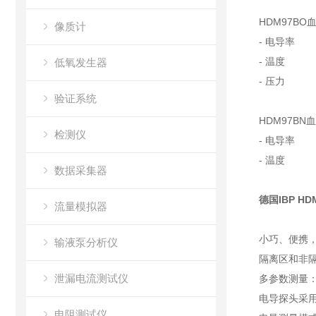
HDM97BO
像质计
- 电导率
- 温度
低氧发生器
- 压力
验证系统
HDM97BN
检测仪
- 电导率
- 温度
数据采集器
德国IBP H
流量模拟器
小巧、便携
输液泵分析仪
隔离区和非
泄漏电流测试仪
多参数测量
电导探头采
电阻测试仪