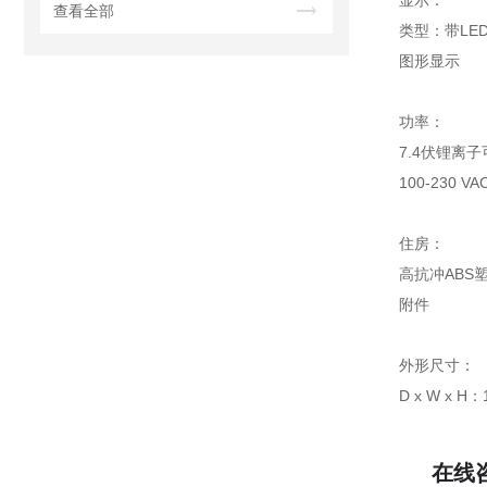
显示：
查看全部
类型：带LE
图形显示
功率：
7.4伏锂离
100-230 
住房：
高抗冲ABS
附件
外形尺寸：
D x W x H：
在线