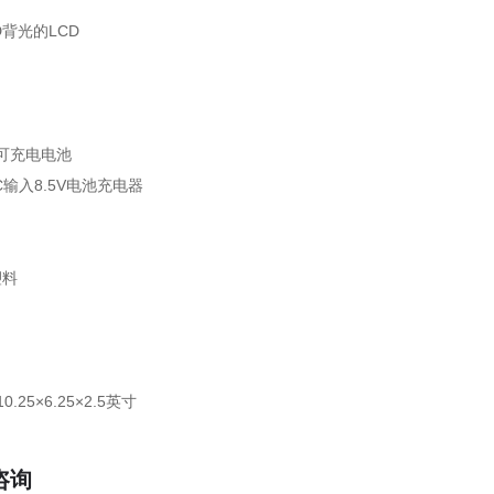
D背光的LCD
子可充电电池
VAC输入8.5V电池充电器
塑料
10.25×6.25×2.5英寸
咨询