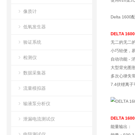
使用610桨式
像质计
Delta 1
低氧发生器
DELTA 1
验证系统
无二的无二的仪
小巧轻便，
检测仪
自动功能 -
大型背光图
数据采集器
多次心律失
7.4伏锂离
流量模拟器
输液泵分析仪
DELTA 1
泄漏电流测试仪
能量输出：
电阻测试仪