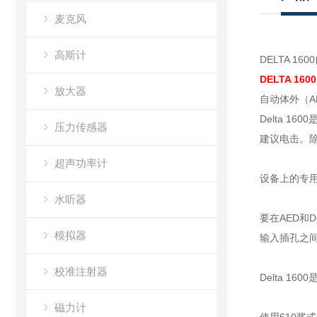
麦克风
高斯计
DELTA 1
DELTA 1
放大器
自动体外（A
Delta 
压力传感器
建议电击。除
超声功率计
设备上的专用
水听器
要在AED和D
模拟器
输入插孔之间
校准注射器
Delta 
磁力计