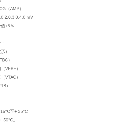
％
CG（AMP）
2.0,3.0,4.0 mV
值±5％
择：
波形）
FBC）
（VFBF）
（VTAC）
IB）
5°C至+ 35°C
 50°C。