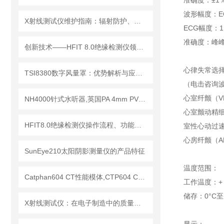
准确度：±1
波形幅度：E
X射线测试仪维护指南：辐射防护、探测器保养延长设备使用寿命
ECG幅度：1.0,
准确度：峰峰
创新技术——HFIT 8.0绝缘检测仪领行业新标准
心律失常选
TSI8380数字风量罩：优势解析与应用场景
（电击咨询
心室纤颤（V
NH4000针式水听器,英国PA 4mm PVDF针式水听器
心室颤动精细
HFIT8.0绝缘检测仪操作流程、功能键解读与测试指南
室性心动过速
心房纤颤（AF
SunEye210太阳阴影测量仪的产品特征
温度范围：
Catphan604 CT性能模体,CTP604 CT质控模体
工作温度：+ 1
储存：0°C至+
X射线测试仪：在电子制造中的质量检测与故障分析