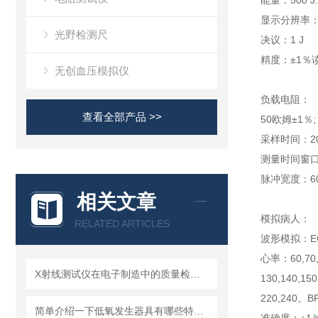
能量：500 J.
显示分辨率
光野检测尺
决议：1 J
精度：±1％读
无创血压模拟仪
负载电阻：
查看全部产品 >>
50欧姆±1％;
采样时间：2
测量时间窗口：
脉冲宽度：60
相关文章
模拟病人：
RELATED ARTICLES
波形模拟：E
心率：60,70,8
X射线测试仪在电子制造中的质量检测应用
130,140,​​1
220,240。B
简单介绍一下低氧发生器具有哪些特点？