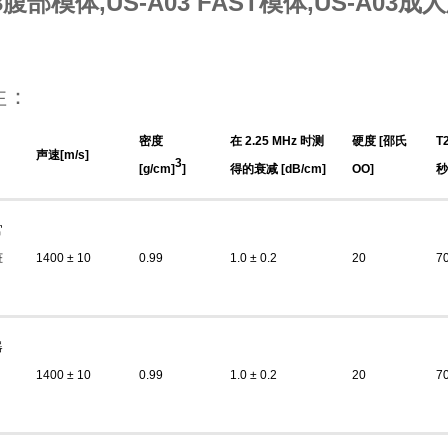
3
腹部模体
,US-A03 FAST模体,US-A
性：
密度
在 2.25 MHz 时测
硬度 [邵氏
T
声速[m/s]
3
[g/cm]
]
得的衰减 [dB/cm]
OO]
秒
官
脏
1400 ± 10
0.99
1.0 ± 0.2
20
7
器
1400 ± 10
0.99
1.0 ± 0.2
20
7