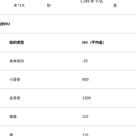
1.289 米 千/瓦
米^3 K
秒
度
的HU
组织类型
HU（平均值）
身体组织
-25
小梁骨
800
皮质骨
1300
胰腺
110
脾
110