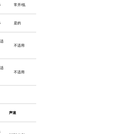
5
常开/低
5
是的
适
不适用
适
不适用
声速
氏