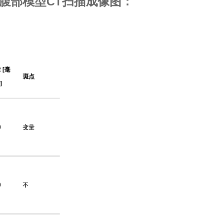
03成人腹部模型CT扫描成像图：
2 [毫
斑点
]
0
变量
0
不