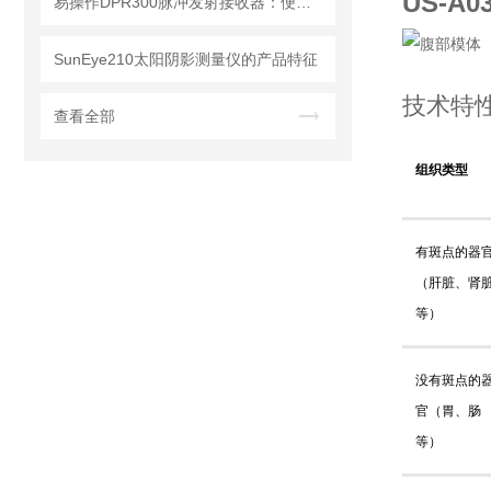
US-A0
易操作DPR300脉冲发射接收器：便捷调试+长效运行兼顾实用性
SunEye210太阳阴影测量仪的产品特征
技术特
查看全部
组织类型
有斑点的器
（肝脏、肾
等）
没有斑点的
官（胃、肠
等）