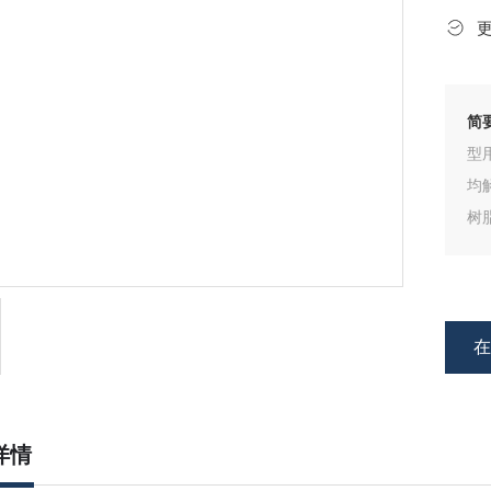
简
型
均
树
详情