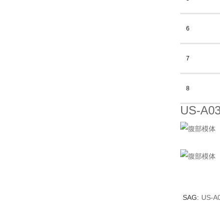
6
7
8
US-A0
SAG:
US-A