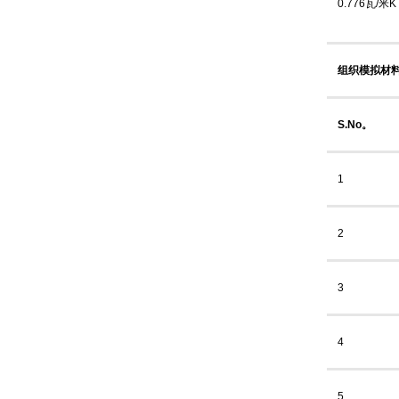
0.776瓦/米K
组织模拟材料
S.No。
1
2
3
4
5