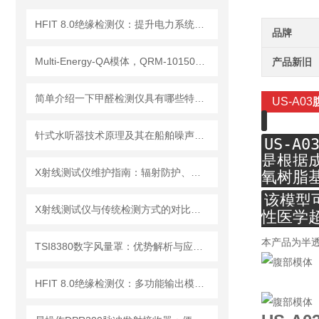
HFIT 8.0绝缘检测仪：提升电力系统安全性的关键技术
品牌
Multi-Energy-QA模体，QRM-10150多能模体
产品新旧
简单介绍一下甲醛检测仪具有哪些特点？
US-A03
针式水听器技术原理及其在船舶噪声控制与水下通信中的应用探索
US-A0
是根据
X射线测试仪维护指南：辐射防护、探测器保养延长设备使用寿命
氧树脂
该模型
X射线测试仪与传统检测方式的对比分析
性医学
本产品为半
TSI8380数字风量罩：优势解析与应用场景
HFIT 8.0绝缘检测仪：多功能输出模式，满足多样化测试需求