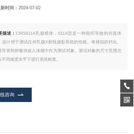
更新时间：
2024-07-02
要描述：
CIRS011A乳腺模体，011A型是一种组织等效的仿真体
，设计用于测试任何乳腺X射线摄影系统的性能。将模拟的钙化、
维导管和肿瘤块嵌入体模中作为测试对象。测试对象的尺寸范围允
在不同难度水平下进行系统检查。
在线咨询