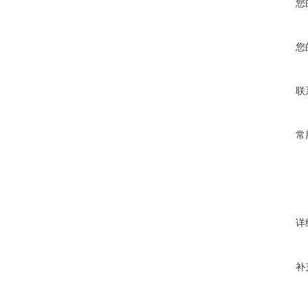
您
您
联
常
详
补