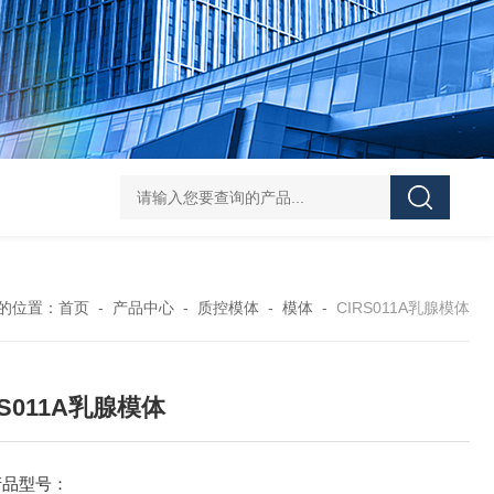
Pa
的位置：
首页
-
产品中心
-
质控模体
-
模体
-
CIRS011A乳腺模体
RS011A乳腺模体
产品型号：