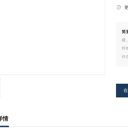
简
模
纤
许
详情