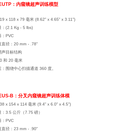
 TEUTP：内窥镜超声训练模型
x 118 x 79 毫米 (8.62" x 4.65" x 3.11")
2.1 Kg - 5 lbs)
：PVC
径：20 mm - .78"
消声目标结构
 和 20 毫米
：围绕中心扫描通道 360 度。
 TEUS-B：分叉内窥镜超声训练体模
x 154 x 114 毫米 (9.4" x 6.0" x 4.5")
：3.5 公斤（7.75 磅）
：PVC
径：23 mm - .90"