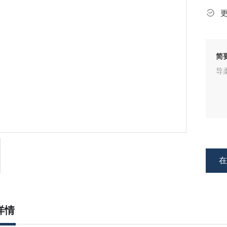
简
导
详情