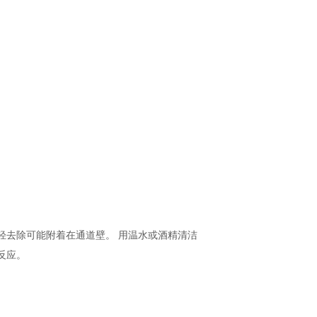
轻去除可能附着在
通道壁。 用温水或酒精清洁
反应。