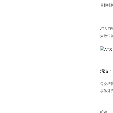
目标结
ATS T
大致位
清洁：
每次培
模体外
贮存：