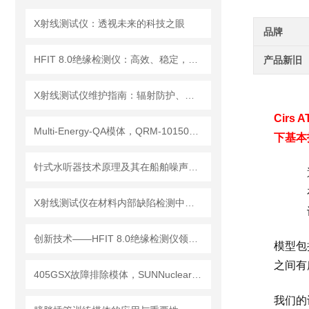
X射线测试仪：透视未来的科技之眼
品牌
HFIT 8.0绝缘检测仪：高效、稳定，助力电气安全检测
产品新旧
X射线测试仪维护指南：辐射防护、探测器保养延长设备使用寿命
Cirs A
Multi-Energy-QA模体，QRM-10150多能模体
下基本
针式水听器技术原理及其在船舶噪声控制与水下通信中的应用探索
X射线测试仪在材料内部缺陷检测中的深度应用
创新技术——HFIT 8.0绝缘检测仪领行业新标准
模型包
之间有
405GSX故障排除模体，SUNNuclear 405GSX分辨率模体
我们的