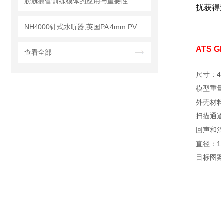
膀胱插管训练模体的应用与重要性
扰获得
NH4000针式水听器,英国PA 4mm PVDF针式水听器
ATS G
查看全部
尺寸：400 
模型重量：(
外壳材料
扫描通道直
回声和
直径：10
目标图案