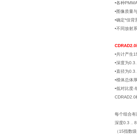
•各种PM
•图像质量
•确定*佳背
•不同放射
CDRAD2
•共计产生
•深度为0.3…
•直径为0.3…
•模体总体厚
•低对比度-
CDRAD2.0
每个组合有
深度0.3 .. 
（15指数