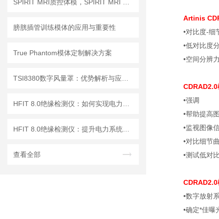
SPIRIT MRI质控体模，SPIRIT MRI QA模体，SPIRIT qMRI评估模体
Artinis
膀胱插管训练模体的应用与重要性
•对比度-细
•低对比度
True Phantom模体定制解决方案
•空间分辨
TSI8380数字风量罩：优势解析与应用场景
CDRAD2
•强调
HFIT 8.0绝缘检测仪：如何实现电力设备绝缘状态的高效监测
•帮助提高
•监视图像
HFIT 8.0绝缘检测仪：提升电力系统安全性的关键技术
•对比细节
查看全部
•测试低对
CDRAD2
•数字放射
•确定*佳曝