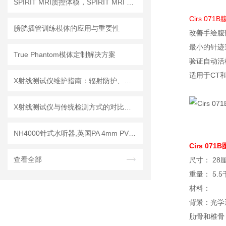
SPIRIT MRI质控体模，SPIRIT MRI QA模体，SPIRIT qMRI评估模体
Cirs 07
膀胱插管训练模体的应用与重要性
改善手绘腹
最小的针迹
True Phantom模体定制解决方案
验证自动活
适用于CT
X射线测试仪维护指南：辐射防护、探测器保养延长设备使用寿命
X射线测试仪与传统检测方式的对比分析
NH4000针式水听器,英国PA 4mm PVDF针式水听器
Cirs 0
查看全部
尺寸： 28厘米
重量： 5.5
材料：
背景：光学透明
肋骨和椎骨