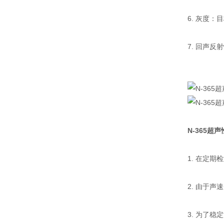
6. 灰度：
7. 回声反
N-365
1. 在定
2. 由于
3. 为了