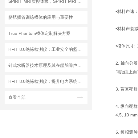
SPIRIT MRI质控体模，SPIRIT MRI QA模体，SPIRIT qMRI评估模体
•材料声速：1
膀胱插管训练模体的应用与重要性
•材料声衰减系
True Phantom模体定制解决方案
•模体尺寸: 1
HFIT 8.0绝缘检测仪：工业安全的坚实守护者
2. 轴向分
针式水听器技术原理及其在船舶噪声控制与水下通信中的应用探索
间距由上而下依
HFIT 8.0绝缘检测仪：提升电力系统安全性的关键技术
3. 盲区靶
查看全部
4. 纵向靶
4,5, 10 mm
5. 模拟囊肿：