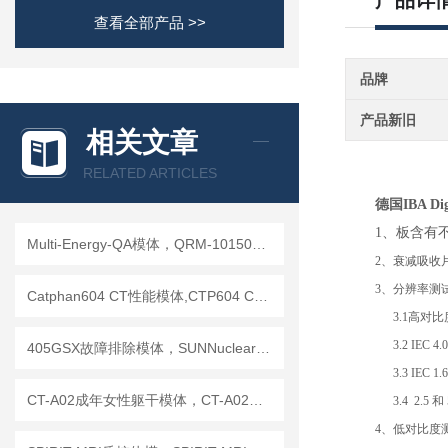
产品详
查看全部产品 >>
品牌
产品新旧
相关文章
RELATED ARTICLES
德国IBA Dig
1、板含有
Multi-Energy-QA模体，QRM-10150多能模体
2、衰减吸收
3、分辨率测
Catphan604 CT性能模体,CTP604 CT质控模体
3.1高对比度分辨力2
3.2 IEC 4.0 /
405GSX故障排除模体，SUNNuclear 405GSX分辨率模体
3.3 IEC 1.6 
CT-A02成年女性躯干模体，CT-A02女性躯干模体
3.4 2.5 和
4、低对比度测试