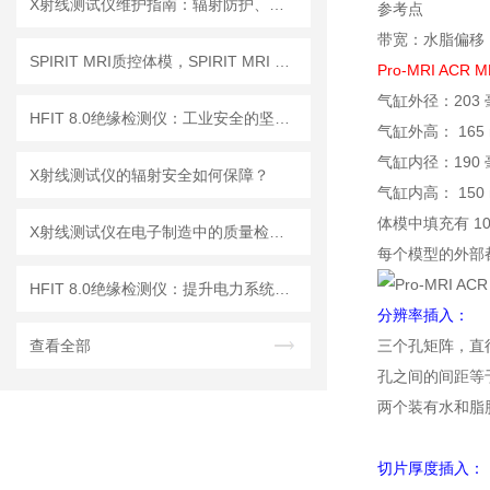
X射线测试仪维护指南：辐射防护、探测器保养延长设备使用寿命
参考点
带宽：水脂偏移
SPIRIT MRI质控体模，SPIRIT MRI QA模体，SPIRIT qMRI评估模体
Pro-MRI AC
气缸外径：203 
HFIT 8.0绝缘检测仪：工业安全的坚实守护者
气缸外高： 165
气缸内径：190 
X射线测试仪的辐射安全如何保障？
气缸内高： 150
体模中填充有 1
X射线测试仪在电子制造中的质量检测应用
每个模型的外部都
HFIT 8.0绝缘检测仪：提升电力系统安全性的关键技术
分辨率插入：
查看全部
三个孔矩阵，直径：0
孔之间的间距等
两个装有水和脂
切片厚度插入：