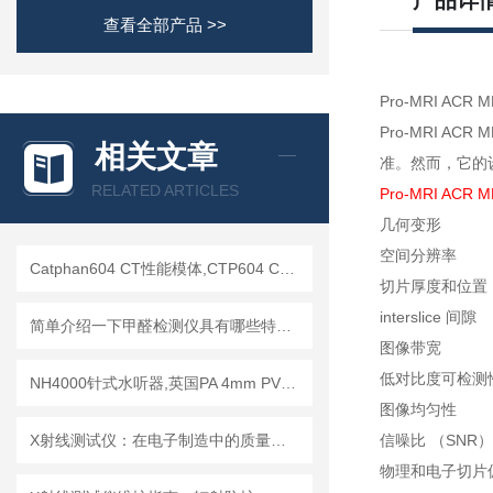
产品详
查看全部产品 >>
Pro-MRI AC
Pro-MRI A
相关文章
准。然而，它的
RELATED ARTICLES
Pro-MRI AC
几何变形
空间分辨率
Catphan604 CT性能模体,CTP604 CT质控模体
切片厚度和位置
interslice 间隙
简单介绍一下甲醛检测仪具有哪些特点？
图像带宽
低对比度可检测
NH4000针式水听器,英国PA 4mm PVDF针式水听器
图像均匀性
X射线测试仪：在电子制造中的质量检测与故障分析
信噪比 （SNR）
物理和电子切片