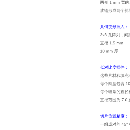
两侧 1 mm 宽
狭缝形成两个斜坡
几何变形插入：
3x3 孔阵列，间距
直径 1.5 mm
10 mm 厚
低对比度插件：
这些片材和填充液的
每个圆盘包含 10
每个辐条的直径
直径范围为 7.0 至
切片位置精度：
一组成对的 45°