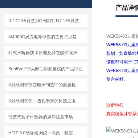
产品详
RITG135射波刀QA软件,TG-135射波刀质控软件
WEK58-03儿
M4900C涡流电导率仪的主要特点是什么？
WEK58-03
针式水听器技术原理及其在船舶噪声控制与水下通信中的应用探索
影剂，如直肠给
该模型可用于 C
SunEye210太阳阴影测量仪的产品特征
WEK58-03
复合材料。
X射线测试仪在电子制造中的质量检测应用
X射线测试仪：透视未来的科技之眼
诊断特征
真实模拟脉管系
便携式粒子计数器的操作注意事项
HFIT 8.0绝缘检测仪：高效、稳定，助力电气安全检测