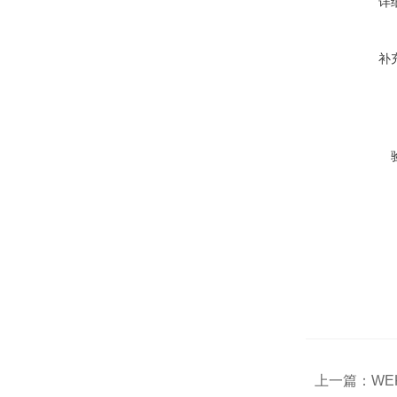
详
补
上一篇：
WEK5