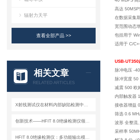
40 MBPS
高达 50MSP
辐射力天平
在数据采集
宽范围动态
包括用于 Win
查看全部产品 >>
适用于 C/C++
USB-UT35
脉冲电压
-4
相关文章
脉冲宽度
50
RELATED ARTICLES
减震
500 欧
内部触发器
X射线测试仪在材料内部缺陷检测中的深度应用
接收器增益
筛选
0.6 M
创新技术——HFIT 8.0绝缘检测仪领行业新标准
波形
全整流、
采样率
50M
HFIT 8.0绝缘检测仪：多功能输出模式，满足多样化测试需求