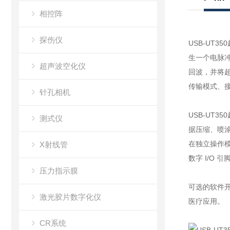
相控阵
探伤仪
USB-UT3
生一个电脉
超声波空化仪
回波，并将
传输模式、
针孔相机
USB-UT3
测式仪
据压缩、喷涂
在独立操作
X射线管
数字 I/O
压力指示膜
可选的软件开
激光胶片数字化仪
医疗应用。
CR系统