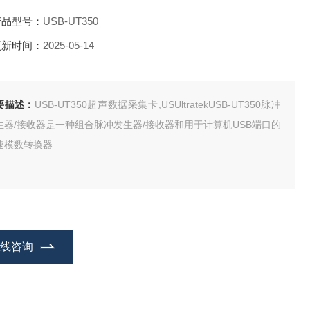
产品型号：
USB-UT350
更新时间：
2025-05-14
要描述：
USB-UT350超声数据采集卡,USUltratekUSB-UT350脉冲
生器/接收器是一种组合脉冲发生器/接收器和用于计算机USB端口的
速模数转换器
在线咨询