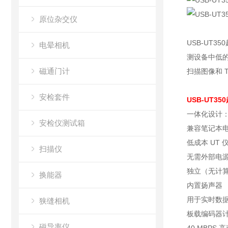
原位杂交仪
USB-UT3
电晕相机
测设备中低的
磁通门计
扫描图像和 
安检套件
USB-UT35
一体化设计
安检仪测试箱
兼容笔记本
低成本 UT 
扫描仪
无需外部电
独立（无计
换能器
内置扬声器
用于实时数据
狭缝相机
板载编码器
磁导率仪