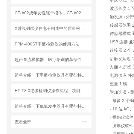
解决
8 位（0
波形长度
1 
CT-A02成年女性躯干模体，CT-A02女性躯干模体
触发源
+外
传感器范围
X射线测试仪在电子制造中的质量检测应用
传感器模式
USB 连接
兼容
PPM-400ST甲醛检测仪的使用方法
连接器
2 个
后触发延迟
超声血流模拟器：医疗培训的革命性工具
方面
4.2"x5
简单介绍一下甲醛检测仪具有哪些特点？
电源供应
外部
重量
1 磅
HFIT8.0绝缘检测仪操作流程、功能键解读与测试指南
附加选项
-
- 最多 2 
简单介绍一下低氧发生器具有哪些特点？
- 16 位 I
- 探伤仪软件
查看全部
- 测厚仪软件