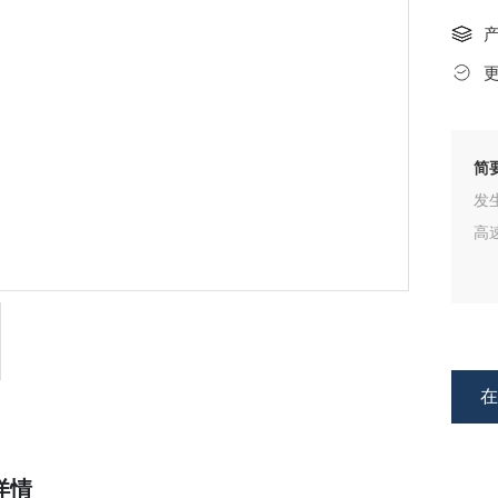
简
发
高
详情