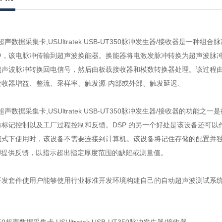
50超声数据采集卡,USUltratek USB-UT350脉冲发生器/接收器
冲，该电脉冲传输到超声波换能器。换能器将电激发脉冲转换为超声波脉
超声波脉冲转换回电信号，然后由板载接收器和模数转换器处理。该过程由
接收器增益、整流、采样率、触发源-内部或外部、触发延迟、
50超声数据采集卡,USUltratek USB-UT350脉冲发生器/接收器
标记控制以及工厂过程控制和反馈。DSP 的另一个好处是该设备还可以
模式下使用时，该设备不需要连接到计算机。该设备将记住存储的配置并
 引脚提供反馈，以指示超出指定厚度范围的缺陷或测量值。
发套件使用户能够使用行业标准开发环境构建自己的自动超声波测试系统或定