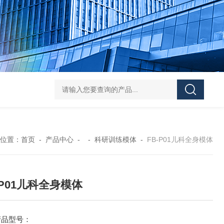
Pa
位置：
首页
-
产品中心
- -
科研训练模体
-
FB-P01儿科全身模体
-P01儿科全身模体
产品型号：