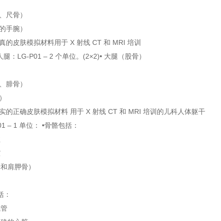
骨、尺骨）
指的手腕）
真的皮肤模拟材料用于 X 射线 CT 和 MRI 培训
腿：LG-P01 – 2 个单位。(2×2)• 大腿（股骨）
骨、腓骨）
）
实的正确皮肤模拟材料 用于 X 射线 CT 和 MRI 培训的儿科人体躯干
01 – 1 单位： •骨骼包括：
柱
腔
骨和肩胛骨）
括：
气管