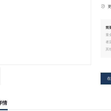
简
童
者
其
详情