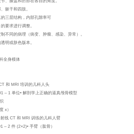
关节、膝盖和肘部在各自的角度。
部、躯干和四肢。
真的三层结构，内部孔隙率可
目的要求进行调整。
定制不同的病理（病变、肿瘤、感染、异常）。
购透明或肤色版本。
 CT 和 MRI 培训的儿科人头
P01 – 1 单位• 解剖学上正确的逼真颅骨模型
织
度 x）
 射线 CT 和 MRI 训练的儿科人臂
1 – 2 件 (2×2)• 手臂（肱骨）