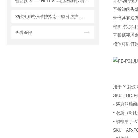
创新技术——HFIT 8.0绝缘检测仪领行业新标准
可移动的髋
可拆卸的头
X射线测试仪维护指南：辐射防护、探测器保养延长设备使用寿命
骨骼具有逼
根据特定项
查看全部
可根据要求
模体可以订
用于 X 射线
SKU：HD-
• 逼真的脑组
• 灰质（对比
• 颈椎用于 X
SKU：AR-P0