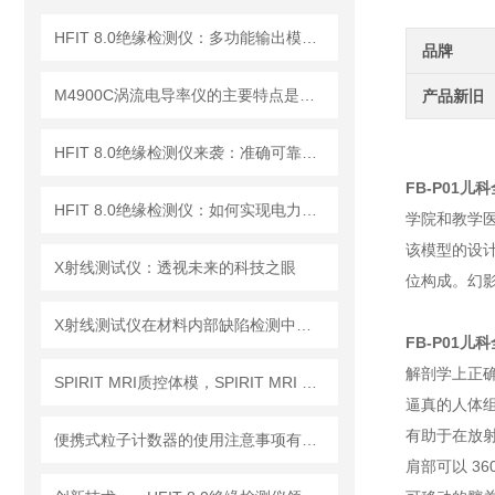
HFIT 8.0绝缘检测仪：多功能输出模式，满足多样化测试需求
品牌
M4900C涡流电导率仪的主要特点是什么？
产品新旧
HFIT 8.0绝缘检测仪来袭：准确可靠，保障电气设备稳定运行！
FB-P01儿
HFIT 8.0绝缘检测仪：如何实现电力设备绝缘状态的高效监测
学院和教学
该模型的设计
X射线测试仪：透视未来的科技之眼
位构成。幻影
X射线测试仪在材料内部缺陷检测中的深度应用
FB-P01儿
解剖学上正确
SPIRIT MRI质控体模，SPIRIT MRI QA模体，SPIRIT qMRI评估模体
逼真的人体组
有助于在放射
便携式粒子计数器的使用注意事项有哪些？
肩部可以 36