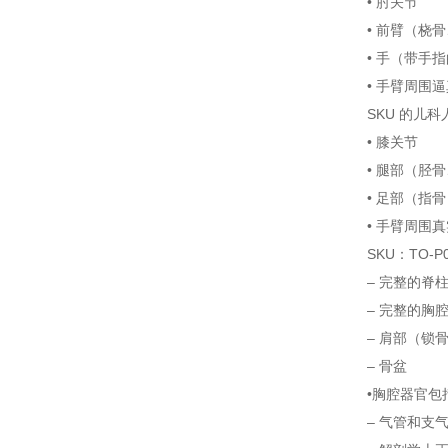
• 肘关节
• 前臂（桡
• 手（带手
• 手臂周围逼
SKU 的儿科人
• 膝关节
• 腿部（胫
• 足部（指骨
• 手臂周围真
SKU：TO-P
– 完整的脊
– 完整的胸
– 肩部（锁
– 骨盆
•胸腔器官包
– 气管和支