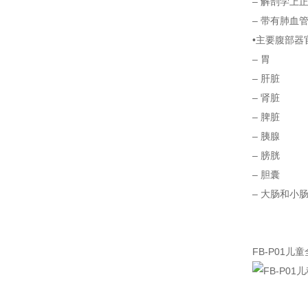
– 解剖学上
– 带有肺血
•主要腹部器
– 胃
– 肝脏
– 肾脏
– 脾脏
– 胰腺
– 膀胱
– 胆囊
– 大肠和小
FB-P01