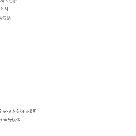
正确的心脏
管的肺
官包括：
肠
儿童全身模体实物拍摄图：