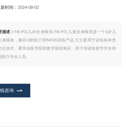
更新时间：
2024-08-02
要描述：
FB-P01儿科全身模体,FB-P01儿童全身模体是一个4岁儿
全身模体，兼容X射线CT和MR的训练产品.它主要用于训练各种患
定位技术。通常由医学院和教学医院购买，用于培训放射学学生和
他医疗专业人员。
在线咨询