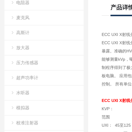
电阻器
产品详
麦克风
高斯计
ECC UXI X射
ECC UXI X
放大器
暴露。准确的HV
能够测量kVp
压力传感器
制程序得到了极大
板电脑。 应用
超声功率计
控制。 所有单位
水听器
ECC UXI X射
模拟器
KVP：
范围
校准注射器
UXI： 45至125 