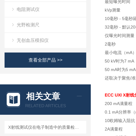
最短曝光时间
电阻测试仪
kVp测量
10毫秒 - 5毫秒
光野检测尺
32毫秒 - 默认
仅曝光时间测量
无创血压模拟仪
2毫秒
最小电流（mA
查看全部产品 >>
50 kV时为7 mA
50 mA时为5 mA
还取决于聚焦/准
相关文章
ECC UXI X射
200 mA满量程
RELATED ARTICLES
0.1 mA分辨率
10欧姆输入阻抗
X射线测试仪在电子制造中的质量检测应用
2A满量程