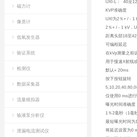
UXI-L： 40至12
磁力计
KVP准确度
UXI为2％+ / - 
像质计
2％+ / - 1 kV，
距离头部18至4
低氧发生器
可编程延迟
验证系统
在kVp测量之前
用于慢速X射线
检测仪
默认= 20ms
按下按钮旋转
数据采集器
5,10,20,40,80
仅使用0 ms进
流量模拟器
曝光时间准确度
1％2毫秒（1毫
输液泵分析仪
最短曝光时间为
将延迟设置为0 
泄漏电流测试仪