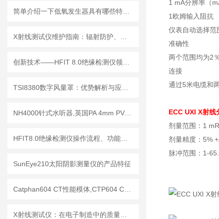
1 mA分辨率（m
简单介绍一下低氧发生器具有哪些特点？
1欧姆输入阻抗
仪表自动选择范
X射线测试仪维护指南：辐射防护、探测器保养延长设备使用寿命
准确性
两个范围均为2％
创新技术——HFIT 8.0绝缘检测仪领行业新标准
连接
通过5米电缆和
TSI8380数字风量罩：优势解析与应用场景
ECC UXI X射
NH4000针式水听器,英国PA 4mm PVDF针式水听器
剂量范围：1 mR to
HFIT8.0绝缘检测仪操作流程、功能键解读与测试指南
剂量精度：5% +/
脉冲范围：1-65
SunEye210太阳阴影测量仪的产品特征
Catphan604 CT性能模体,CTP604 CT质控模体
X射线测试仪：在电子制造中的质量检测与故障分析