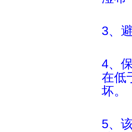
3、
4、保
在低于
坏。
5、