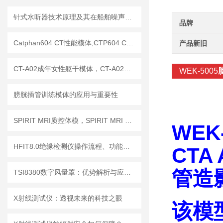
针式水听器技术原理及其在船舶噪声控制与水下通信中的应用探索
品牌
Catphan604 CT性能模体,CTP604 CT质控模体
产品新旧
CT-A02成年女性躯干模体，CT-A02女性躯干模体
WEK-5005
膀胱插管训练模体的应用与重要性
SPIRIT MRI质控体模，SPIRIT MRI QA模体，SPIRIT qMRI评估模体
WEK-
HFIT8.0绝缘检测仪操作流程、功能键解读与测试指南
CT
管造
TSI8380数字风量罩：优势解析与应用场景
X射线测试仪：透视未来的科技之眼
该模