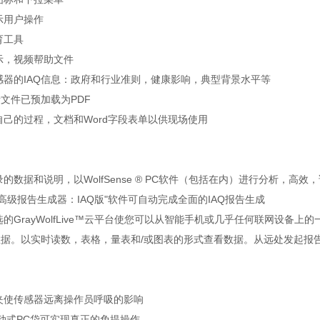
示用户操作
育工具
示，视频帮助文件
感器的IAQ信息：政府和行业准则，健康影响，典型背景水平等
考文件已预加载为PDF
自己的过程，文档和Word字段表单以供现场使用
的数据和说明，以WolfSense ® PC软件（包括在内）进行分析，高效
高级报告生成器：IAQ版"软件可自动完成全面的IAQ报告生成
的GrayWolfLive™云平台使您可以从智能手机或几乎任何联网设备上的
Q数据。以实时读数，表格，量表和/或图表的形式查看数据。从远处发起报
夹使传感器远离操作员呼吸的影响
移动式PC袋可实现真正的免提操作