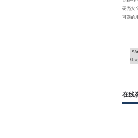
硬壳安
可选的
SA
Gra
在线