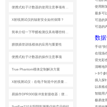
使用附
便携式粒子计数器的使用注意事项有哪些？
最多可以
X射线测试仪的辐射安全如何保障？
可选的
可选的
简单介绍一下甲醛检测仪具有哪些特点？
数据
膀胱插管训练模体的应用与重要性
手动“快
在现场
便携式粒子计数器的操作注意事项
背光彩
清晰地
True Phantom模体定制解决方案
> 8个
插入探
X射线测试仪：在电子制造中的质量检测与故障分析
以表格
智能用
易操作DPR300脉冲发射接收器：便捷调试+长效运行兼顾实用性
极易使
SunEye210太阳阴影测量仪的产品特征
直观的