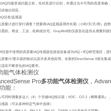
的IAQ问题变成问题之前，先对其进行识别，并通过当今可用的高度准确，
投诉做出回应。
AQ仪表/监视器
气质量计进行穿行调查？想要将IAQ监视器用作长期（小时/天/天/周）
需的。商业，工业，机构或住宅。GrayWolf的仪器旨在提供从测量到
。
Wolf仪器中使用的高质量IAQ传感器也使该设备成为IAQ / IEQ研究
质量计/显示器的验证以及许多其他应用。全新的DirectSense II探
松适应不断变化的IAQ要求。
ncedSense Pro
多功能气体检测仪
，Adva
功能：
可同时测量多达八（8）个关键IAQ指示器；VOC，CO 2（稀释通风），CO
传感器（可从多种特定气体中选择）
粒浓度（PM 1.0，PM 2.5，PM 10，TSP加上2个其他尺寸范围）