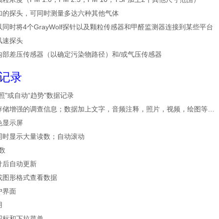
加的探头，可同时测量多达六种其他气体
同时将4个GrayWolf探针以及颗粒传感器和甲醛监测器连接到某些平台
风速探头
内部差压传感器（以确定污染物路径）和/或气压传感器
记录
照"或自动“趋势"数据记录
存储增强的调查信息；数据加上文字，音频注释，照片，视频，绘图等…
色显示屏
同时显示大量读数；自动滚动
参数
针后自动更新
或图形格式查看数据
户界面
用
图标和下拉菜单