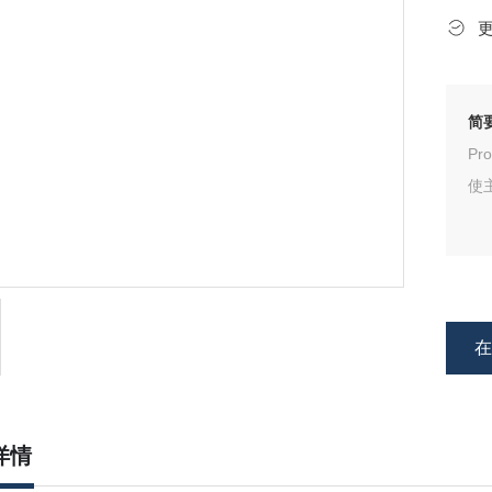
简
P
使
详情