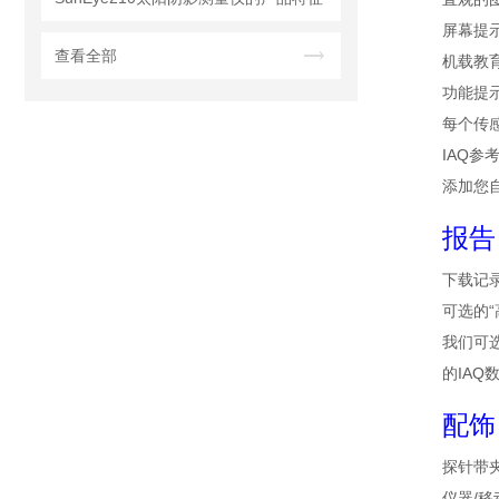
屏幕提
查看全部
机载教
功能提
每个传
IAQ参
添加您
报告
下载记录
可选的“
我们可选
的IA
配饰
探针带
仪器/