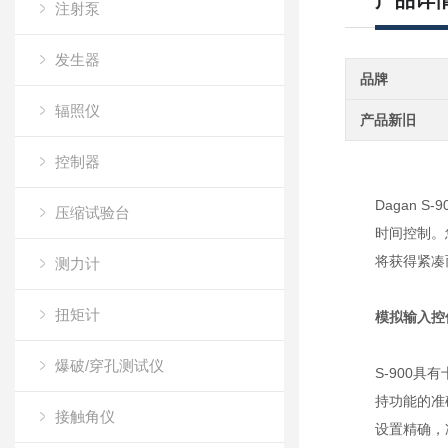
产品详
注射泵
发生器
品牌
辐照仪
产品新旧
控制器
Dagan
压缩试验台
时间控制。
将获得紧凑
测力计
扭矩计
模拟输入控
爆破/穿孔测试仪
S-900
持功能的准
接触角仪
设置精确，