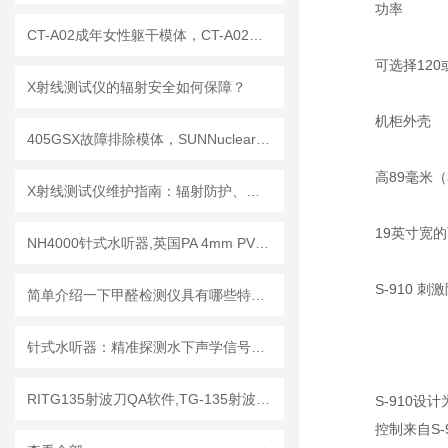
功率
CT-A02成年女性躯干模体，CT-A02女性躯干模体
可选择12
X射线测试仪的辐射安全如何保障？
机柜外壳
405GSX故障排除模体，SUNNuclear 405GSX分辨率模体
高89毫米（
X射线测试仪维护指南：辐射防护、探测器保养延长设备使用寿命
19英寸宽
NH4000针式水听器,英国PA 4mm PVDF针式水听器
S-910 刺
简单介绍一下甲醛检测仪具有哪些特点？
针式水听器：精准探测水下声学信号，助力海洋研究与水声工程
RITG135射波刀QA软件,TG-135射波刀质控软件
S-910
控制来自S