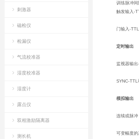
训练脉冲间隔
刺激器
触发输入-
磁检仪
门输入-TT
检漏仪
定时输出
气流校准器
监视器输出
湿度校准器
SYNC-
湿度计
模拟输出
露点仪
连续或脉冲
双相激励隔离器
可变幅度的正
测长机