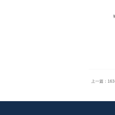
上一篇：
163