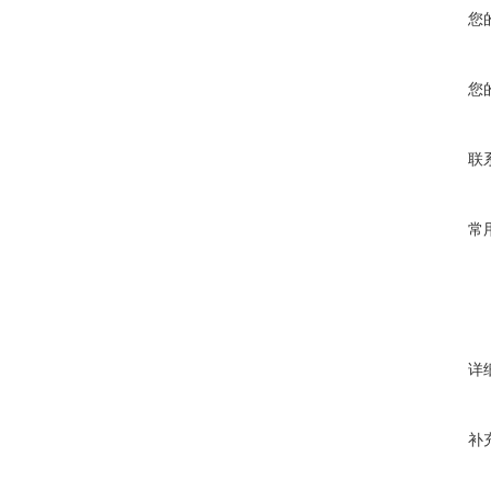
您
您
联
常
详
补