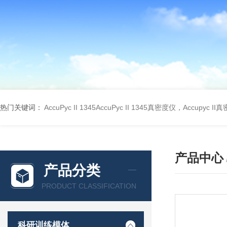
热门关键词：
AccuPyc II 1345AccuPyc II 1345真密度仪，Accupyc I
产品中心
产品分类
PRODUCT CLASSIFICATION
科研训练模体