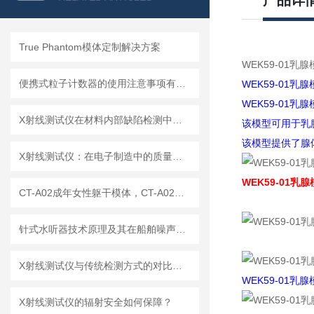
产品详
True Phantom模体定制解决方案
WEK59-01乳
便携式粒子计数器的使用注意事项有哪些？
WEK59-01
WEK59-01
X射线测试仪在材料内部缺陷检测中的深度应用
该模型可用于乳
该模型提供了腺
X射线测试仪：在电子制造中的质量检测与故障分析
WEK59-01乳
CT-A02成年女性躯干模体，CT-A02女性躯干模体
针式水听器技术原理及其在船舶噪声控制与水下通信中的应用探索
X射线测试仪与传统检测方式的对比分析
WEK59-01乳
X射线测试仪的辐射安全如何保障？