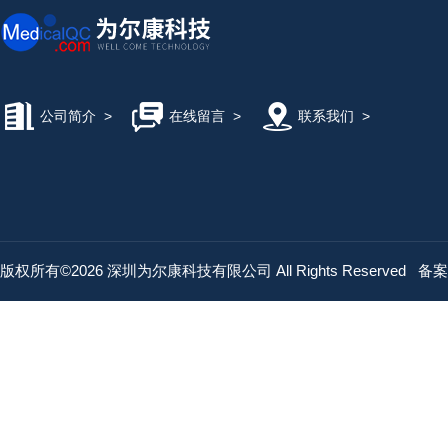
公司简介
>
在线留言
>
联系我们
>
版权所有©2026 深圳为尔康科技有限公司 All Rights Reserved
备案