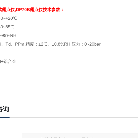
式露点仪,DP70B露点仪技术参数：
0~+20℃
0~85℃
99%RH
、Td、PPm 精度：±2℃、±0.8%RH 压力：0~20bar
+铝合金
咨询