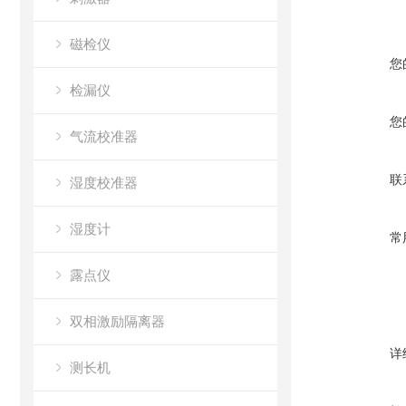
磁检仪
您
检漏仪
您
气流校准器
联
湿度校准器
湿度计
常
露点仪
双相激励隔离器
详
测长机