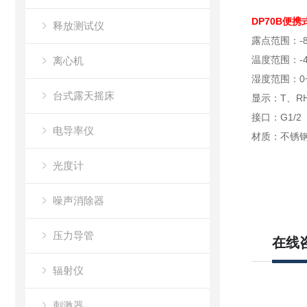
DP70B便携
释放测试仪
露点范围：-8
温度范围：-4
离心机
湿度范围：0~
台式露天摇床
显示：T、RH
接口：G1/2
电导率仪
材质：不锈钢
光度计
噪声消除器
压力导管
在线
辐射仪
刺激器