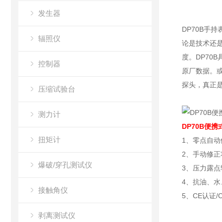
发生器
DP70B手
辐照仪
论是技术还是
度。DP70
控制器
原厂数据。
探头，真正
压缩试验台
测力计
DP70B便携
扭矩计
1、零点自动
2、手动修正
爆破/穿孔测试仪
3、压力露点
4、抗油、水
接触角仪
5、CE认证/CE
剥离测试仪