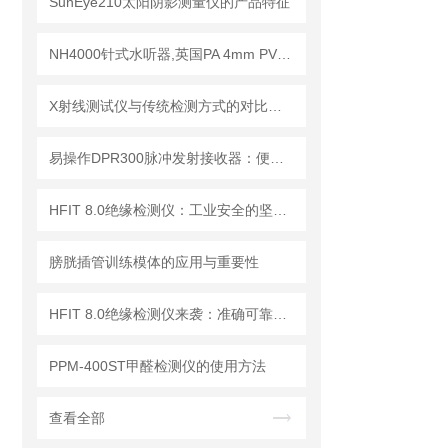
SunEye210太阳阴影测量仪的产品特征
NH4000针式水听器,英国PA 4mm PVDF针式水听器
X射线测试仪与传统检测方式的对比分析
易操作DPR300脉冲发射接收器：便捷调试+长效运行兼顾实用性
HFIT 8.0绝缘检测仪：工业安全的坚实守护者
膀胱插管训练模体的应用与重要性
HFIT 8.0绝缘检测仪来袭：准确可靠，保障电气设备稳定运行！
PPM-400ST甲醛检测仪的使用方法
查看全部