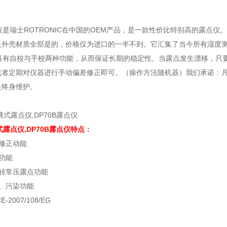
持表是瑞士ROTRONIC在中国的OEM产品，是一款性价比特别高的露
外壳材质全部是的，价格仅为进口的一半不到。它汇集了当今所有湿度测量
B具有自校与手校两种功能，从而保证长期的稳定性。当露点发生漂移，只要
或者定期对仪器进行手动偏差修正即可。（操作方法随机器）我们承诺：
是终身维护。
式露点仪,DP70B露点仪特点：
修正动能
功能
转常压露点功能
、污染功能
-2007/108/EG