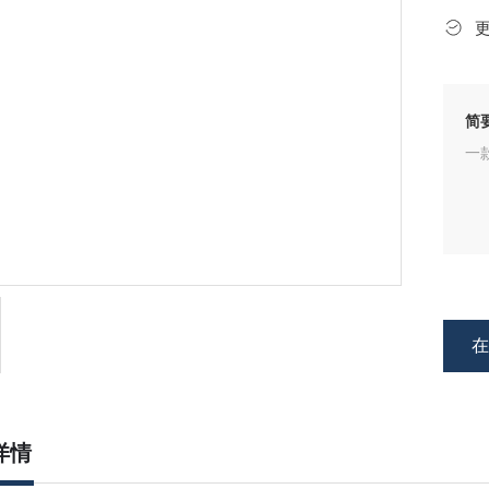
简
一
详情