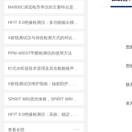
M4900C涡流电导率仪的主要特点是什么？
HFIT 8.0绝缘检测仪：多功能输出模式，满足多样化测试需求
X射线测试仪与传统检测方式的对比分析
您
PPM-400ST甲醛检测仪的使用方法
您
针式水听器技术原理及其在船舶噪声控制与水下通信中的应用探索
X射线测试仪维护指南：辐射防护、探测器保养延长设备使用寿命
联
SPIRIT MRI质控体模，SPIRIT MRI QA模体，SPIRIT qMRI评估模体
常
HFIT 8.0绝缘检测仪：高效、稳定，助力电气安全检测
查看全部