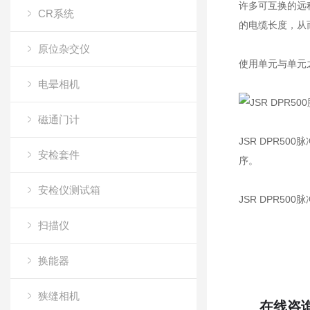
许多可互换的远
CR系统
的电缆长度，从
原位杂交仪
使用单元与单元之
电晕相机
磁通门计
JSR DPR50
安检套件
序。
安检仪测试箱
JSR DPR
扫描仪
换能器
狭缝相机
在线咨