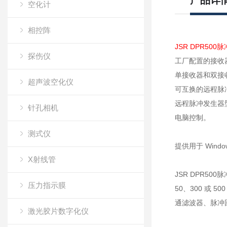
产品详
空化计
相控阵
JSR DPR50
探伤仪
工厂配置的接收器型
单接收器和双接收
超声波空化仪
可互换的远程脉冲
远程脉冲发生器
针孔相机
电脑控制。
测式仪
提供用于 Windo
X射线管
JSR DPR5
压力指示膜
50、300 或
通滤波器、脉冲
激光胶片数字化仪