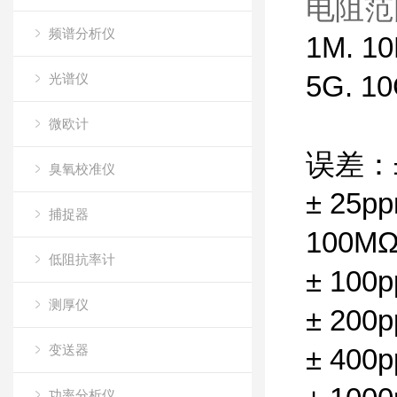
电阻范
频谱分析仪
1M. 10
5G. 10
光谱仪
微欧计
误差：
臭氧校准仪
± 25pp
捕捉器
100MΩ
低阻抗率计
± 100p
测厚仪
± 200p
变送器
± 400p
功率分析仪