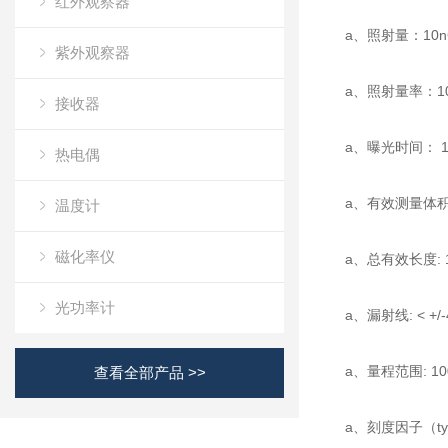
红外观察器
a、照射量：10nG
紫外观察器
a、照射量率：100n
接收器
a、曝光时间： 1 m
热电偶
a、有效测量体积：
温度计
磁化率仪
a、总有效长度: 1
光功率计
a、漏射线: < +/-4
a、量程范围: 100 
查看全部产品 >>
a、刻度因子（typ.）