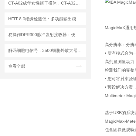
CT-A02成年女性躯干模体，CT-A02女性躯干模体
HFIT 8.0绝缘检测仪：多功能输出模式，满足多样化测试需求
MagicMaX通用
易操作DPR300脉冲发射接收器：便捷调试+长效运行兼顾实用性
高分辨率：分辨率
解码细胞电信号：3500细胞外放大器的多场景应用解析
• 所有模式合为一
高剂量测量动力：5n
查看全部
检测我们的完整版 
• 您可将射束
• 预设解决方案
Multimeter Magi
基于USB的系
MagicMax-Me
包含固块微观轨