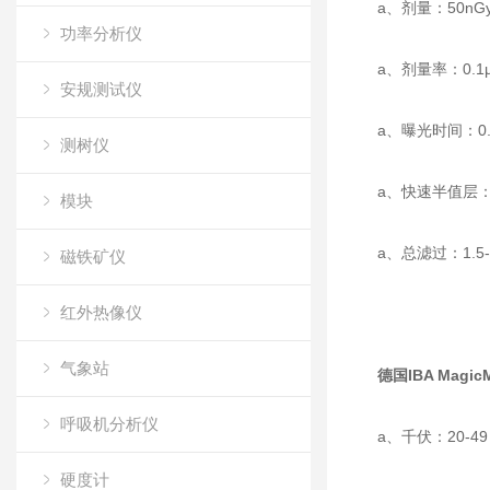
a、剂量：50nGy-
功率分析仪
a、剂量率：0.1µGy
安规测试仪
a、曝光时间：0.2
测树仪
a、快速半值层：1.3
模块
a、总滤过：1.5-30 
磁铁矿仪
红外热像仪
气象站
德国IBA Magi
呼吸机分析仪
a、千伏：20-49 kV
硬度计