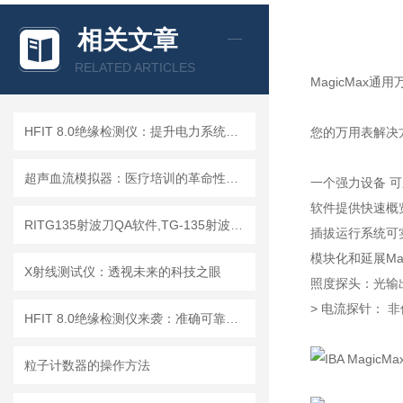
相关文章
RELATED ARTICLES
MagicMax通
HFIT 8.0绝缘检测仪：提升电力系统安全性的关键技术
您的万用表解决
超声血流模拟器：医疗培训的革命性工具
一个强力设备 
软件提供快速概
RITG135射波刀QA软件,TG-135射波刀质控软件
插拔运行系统可
模块化和延展Mag
X射线测试仪：透视未来的科技之眼
照度探头：光输
> 电流探针： 
HFIT 8.0绝缘检测仪来袭：准确可靠，保障电气设备稳定运行！
粒子计数器的操作方法