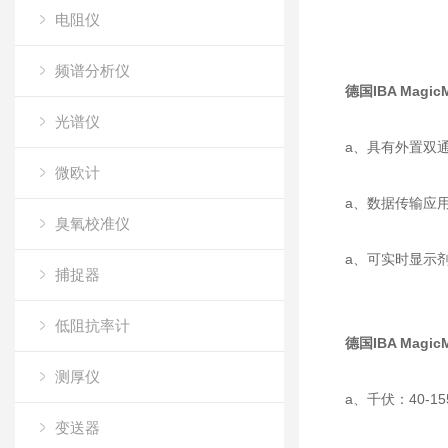
电阻仪
频谱分析仪
德国IBA Magi
光谱仪
a、具有外置双
微欧计
a、数据传输应
臭氧校准仪
a、可实时显示剂
捕捉器
低阻抗率计
德国IBA Mag
测厚仪
a、千伏：40-155 
变送器