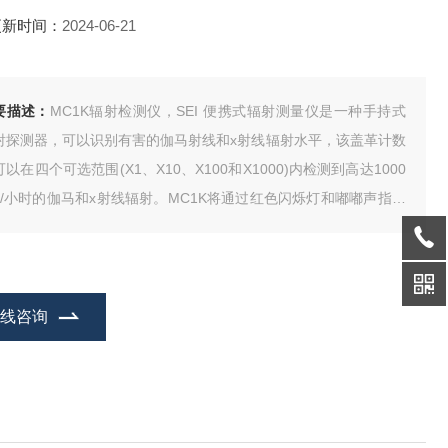
更新时间：
2024-06-21
要描述：
MC1K辐射检测仪，SEI 便携式辐射测量仪是一种手持式
射探测器，可以识别有害的伽马射线和x射线辐射水平，该盖革计数
以在四个可选范围(X1、X10、X100和X1000)内检测到高达1000
R/小时的伽马和x射线辐射。MC1K将通过红色闪烁灯和嘟嘟声指示
个电离辐射事件。它检查粒子加速器、x射线屏蔽和工业仪表中的辐
水平
在线咨询