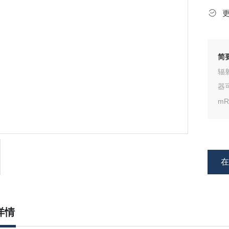
简
辐
器可
m
每
射
详情