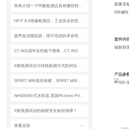
能量灵敏
简单介绍一下甲醛检测仪具有哪些特点？
9伏碱性
HFIT 8.0绝缘检测仪：工业安全的坚实守护者
超声血流模拟器：医疗培训的革命性工具
套件内
辐射探
CT-A02成年女性躯干模体，CT-A02女性躯干模体
X射线测试仪与传统检测方式的对比分析
产品参数
SPIRIT MRI质控体模，SPIRIT MRI QA模体，SPIRIT qMRI评估模体
NH4000针式水听器,英国PA 4mm PVDF针式水听器
X射线测试仪的辐射安全如何保障？
查看全部