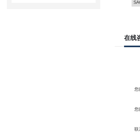
SA
在线
您
您
联