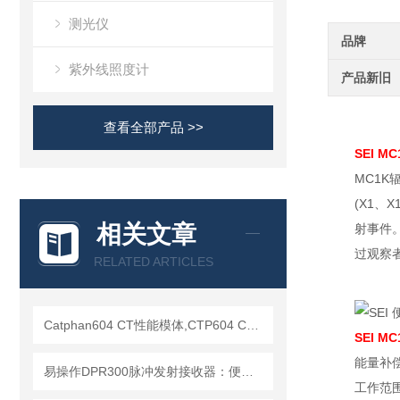
测光仪
品牌
紫外线照度计
产品新旧
查看全部产品 >>
SEI 
MC1
(X1、
相关文章
射事件
过观察
RELATED ARTICLES
Catphan604 CT性能模体,CTP604 CT质控模体
SEI 
能量补
易操作DPR300脉冲发射接收器：便捷调试+长效运行兼顾实用性
工作范围为