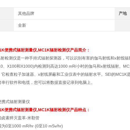
其他品牌
产地
全新
MC1K便携式辐射测量仪,MC1K辐射检测仪产品简介：
K辐射检测仪是一种手持式辐射探测器，可以识别有害的伽马射线和x射线
X10、X100和X1000)内检测到高达1000 mR/小时的伽马和x射线辐
。它检查粒子加速器、x射线屏蔽和工业仪表中的辐射水平。SEI的MC1
者串行软件和电缆，您可以将数据直接记录到电脑上。
MC1K便携式辐射测量仪,MC1K辐射检测仪产品特点：
偿卤素猝灭盖革-米勒管
0至1000 mR/hr (0至10 mSv/hr)