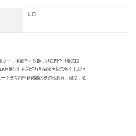
进口
辐射水平，该盖革计数器可以在四个可选范围
射。MC1K将通过红色闪烁灯和嘟嘟声指示每个电离辐
K是一个没有内部存储器的模拟检测器。但是，通